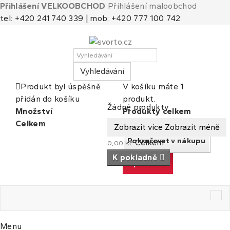
Přihlášení VELKOOBCHOD
Přihlášení maloobchod
tel: +420 241 740 339 | mob: +420 777 100 742
Vyhledávání
Produkt byl úspěšně
V košíku máte 1
přidán do košíku
produkt.
Košík
(prázdný)
Žádné produkty
Množství
Produkty celkem
Celkem
Celkem
Zobrazit více
Zobrazit méně
Pokračovat v nákupu
Celkem
0,00 Kč
K pokladně
K pokladně
Tog
nav
Menu