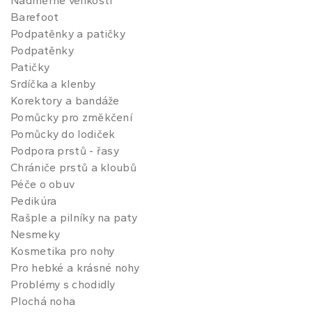
Nadměrné velikosti
Barefoot
Podpatěnky a patičky
Podpatěnky
Patičky
Srdíčka a klenby
Korektory a bandáže
Pomůcky pro změkčení
Pomůcky do lodiček
Podpora prstů - řasy
Chrániče prstů a kloubů
Péče o obuv
Pedikúra
Rašple a pilníky na paty
Nesmeky
Kosmetika pro nohy
Pro hebké a krásné nohy
Problémy s chodidly
Plochá noha