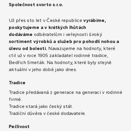
Společnost svorto s.r.o.
Už přes sto let v České republice
vyrábíme,
poskytujeme a v krátkých lhůtách
dodáváme
odběratelům i veřejnosti široký
sortiment výrobků a služeb pro pohodlí nohou a
úlevu od bolesti.
Navazujeme na hodnoty, které
ctil už v roce 1905 zakladatel rodinné tradice,
Bedřich Smeták. Na hodnoty, které byly stejně
aktuální v jeho době jako dnes.
Tradice
Tradice předávaná z generace na generaci v rodinné
firmě.
Tradice stará jako český stát.
Tradiční důvěra v české dodavatele.
Pečlivost