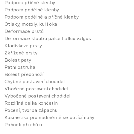
Podpora příčné klenby
Podpora podélné klenby
Podpora podélné a příčné klenby
Otlaky, mozoly, kuří oka
Deformace prstů
Deformace kloubu palce hallux valgus
Kladívkové prsty
Zkřížené prsty
Bolest paty
Patní ostruha
Bolest předonoží
Chybné postavení chodidel
Vbočené postavení chodidel
Vybočené postavení chodidel
Rozdílná délka končetin
Pocení, tvorba zápachu
Kosmetika pro nadměrně se potící nohy
Pohodlí při chůzi