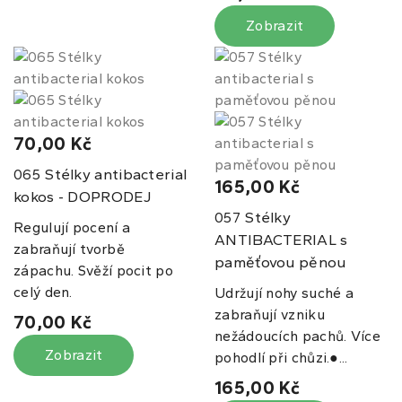
Zobrazit
70,00 Kč
Stélky antibacterial
065
165,00 Kč
kokos - DOPRODEJ
Stélky
057
Regulují pocení a
ANTIBACTERIAL s
zabraňují tvorbě
paměťovou pěnou
zápachu. Svěží pocit po
celý den.
Udržují nohy suché a
zabraňují vzniku
70,00 Kč
nežádoucích pachů. Více
Zobrazit
pohodlí při chůzi.●...
165,00 Kč