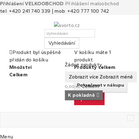
Přihlášení VELKOOBCHOD
Přihlášení maloobchod
tel: +420 241 740 339 | mob: +420 777 100 742
Vyhledávání
Produkt byl úspěšně
V košíku máte 1
přidán do košíku
produkt.
Košík
(prázdný)
Žádné produkty
Množství
Produkty celkem
Celkem
Celkem
Zobrazit více
Zobrazit méně
Pokračovat v nákupu
Celkem
0,00 Kč
K pokladně
K pokladně
Tog
nav
Menu