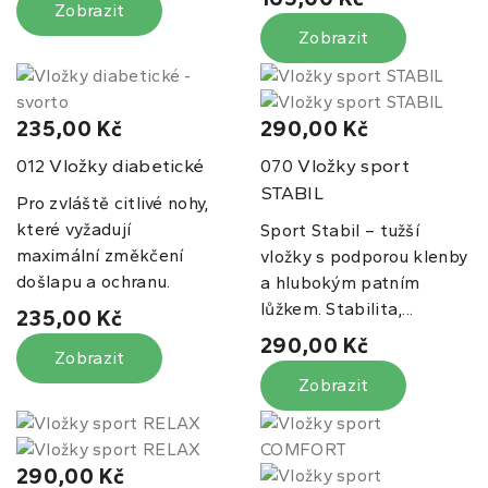
Zobrazit
Zobrazit
235,00 Kč
290,00 Kč
Vložky diabetické
Vložky sport
012
070
STABIL
Pro zvláště citlivé nohy,
které vyžadují
Sport Stabil – tužší
maximální změkčení
vložky s podporou klenby
došlapu a ochranu.
a hlubokým patním
lůžkem. Stabilita,...
235,00 Kč
290,00 Kč
Zobrazit
Zobrazit
290,00 Kč