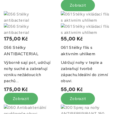
Zobrazit
175,00 Kč
55,00 Kč
Stélky
Stélky flís s
056
061
ANTIBACTERIAL
aktivním uhlíkem
Výborně sají pot, udržují
Udržují nohy v teple a
nohy suché a zabraňují
zabraňují tvorbě
vzniku nežádoucích
zápachu.Ideální do zimní
pachů....
obuvi.
175,00 Kč
55,00 Kč
Zobrazit
Zobrazit