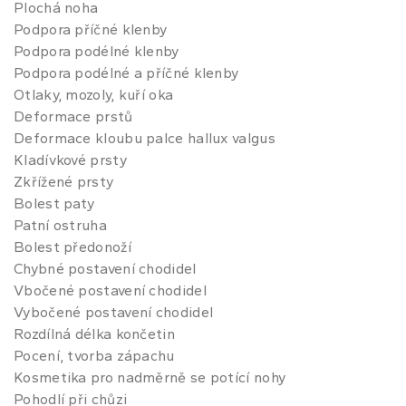
Plochá noha
Podpora příčné klenby
Podpora podélné klenby
Podpora podélné a příčné klenby
Otlaky, mozoly, kuří oka
Deformace prstů
Deformace kloubu palce hallux valgus
Kladívkové prsty
Zkřížené prsty
Bolest paty
Patní ostruha
Bolest předonoží
Chybné postavení chodidel
Vbočené postavení chodidel
Vybočené postavení chodidel
Rozdílná délka končetin
Pocení, tvorba zápachu
Kosmetika pro nadměrně se potící nohy
Pohodlí při chůzi