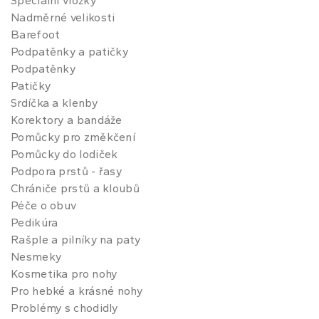
Speciální vložky
Nadměrné velikosti
Barefoot
Podpatěnky a patičky
Podpatěnky
Patičky
Srdíčka a klenby
Korektory a bandáže
Pomůcky pro změkčení
Pomůcky do lodiček
Podpora prstů - řasy
Chrániče prstů a kloubů
Péče o obuv
Pedikúra
Rašple a pilníky na paty
Nesmeky
Kosmetika pro nohy
Pro hebké a krásné nohy
Problémy s chodidly