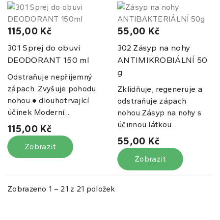
115,00 Kč
55,00 Kč
Sprej do obuvi
Zásyp na nohy
301
302
DEODORANT 150 ml
ANTIMIKROBIÁLNÍ 50
g
Odstraňuje nepříjemný
zápach. Zvyšuje pohodu
Zklidňuje, regeneruje a
nohou.● dlouhotrvající
odstraňuje zápach
účinek Moderní...
nohou.Zásyp na nohy s
účinnou látkou...
115,00 Kč
55,00 Kč
Zobrazit
Zobrazit
Zobrazeno 1 – 21 z 21 položek