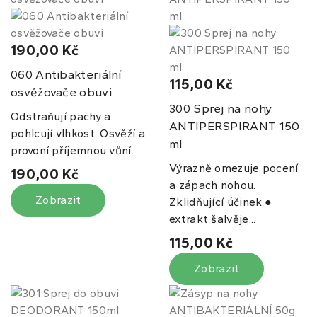
190,00 Kč
Antibakteriální
060
115,00 Kč
osvěžovače obuvi
Sprej na nohy
300
Odstraňují pachy a
ANTIPERSPIRANT 150
pohlcují vlhkost. Osvěží a
ml
provoní příjemnou vůní.
Výrazně omezuje pocení
190,00 Kč
a zápach nohou.
Zobrazit
Zklidňující účinek.●
extrakt šalvěje...
115,00 Kč
Zobrazit