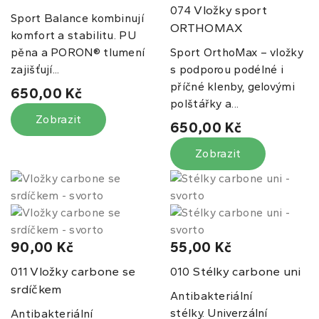
Vložky sport
074
Sport Balance kombinují
ORTHOMAX
komfort a stabilitu. PU
pěna a PORON® tlumení
Sport OrthoMax – vložky
zajišťují...
s podporou podélné i
příčné klenby, gelovými
650,00 Kč
polštářky a...
Zobrazit
650,00 Kč
Zobrazit
90,00 Kč
55,00 Kč
Vložky carbone se
Stélky carbone uni
011
010
srdíčkem
Antibakteriální
stélky. Univerzální
Antibakteriální