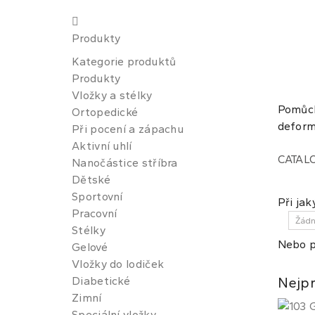
Produkty
Kategorie produktů
Produkty
Vložky a stélky
Pomůck
Ortopedické
defor
Při pocení a zápachu
Aktivní uhlí
CATAL
Nanočástice stříbra
Dětské
Sportovní
Při ja
Pracovní
Stélky
Nebo p
Gelové
Vložky do lodiček
Diabetické
Nejpr
Zimní
Speciální vložky