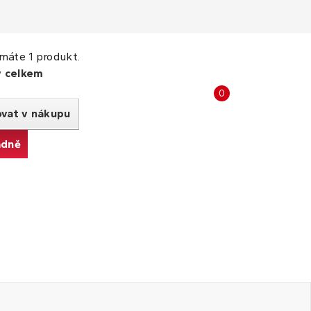
máte 1 produkt.
y celkem
Porovnat
0
produkty
ovat v nákupu
adně