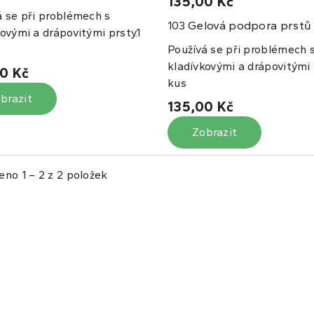
135,00 Kč
á se při problémech s
Gelová podpora prstů 
103
ovými a drápovitými prsty.1
Používá se při problémech 
kladívkovými a drápovitými p
0 Kč
kus
brazit
135,00 Kč
Zobrazit
eno 1 – 2 z 2 položek