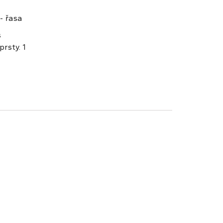
- řasa
s
rsty. 1