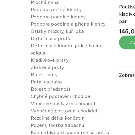
Plochá noha
Použív
Podpora příčné klenby
kladívk
Podpora podélné klenby
pár
Podpora podélné a příčné klenby
145,0
Otlaky, mozoly, kuří oka
Deformace prstů
Zo
Deformace kloubu palce hallux
valgus
Kladívkové prsty
Zkřížené prsty
Bolest paty
Zobraz
Patní ostruha
Bolest předonoží
Chybné postavení chodidel
Vbočené postavení chodidel
Vybočené postavení chodidel
Rozdílná délka končetin
Pocení, tvorba zápachu
Kosmetika pro nadměrně se potící