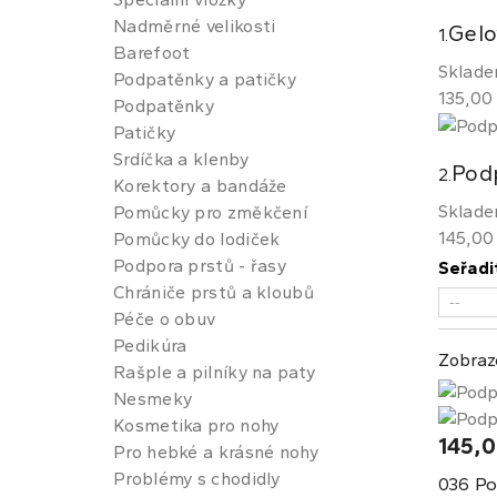
Nadměrné velikosti
Gelo
1.
Barefoot
Sklad
Podpatěnky a patičky
135,00
Podpatěnky
Patičky
Srdíčka a klenby
Podp
2.
Korektory a bandáže
Sklad
Pomůcky pro změkčení
145,00
Pomůcky do lodiček
Podpora prstů - řasy
Seřadi
Chrániče prstů a kloubů
Péče o obuv
Pedikúra
Zobraz
Rašple a pilníky na paty
Nesmeky
Kosmetika pro nohy
145,0
Pro hebké a krásné nohy
Problémy s chodidly
Po
036