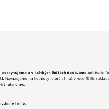
, poskytujeme a v krátkých lhůtách dodáváme
odběratelům
ti.
Navazujeme na hodnoty, které ctil už v roce 1905 zaklad
obě jako dnes.
rodinné firmě.