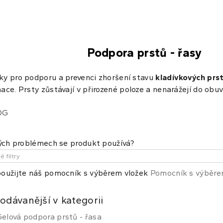
Podpora prstů - řasy
y pro podporu a prevenci zhoršení stavu
kladívkových prs
mace
. Prsty
zůstávají v přirozené
poloze a nenarážejí do
obuv
OG
kých problémech se produkt používá?
oužijte náš pomocník s výběrem vložek
Pomocník s výběr
odávanější v kategorii