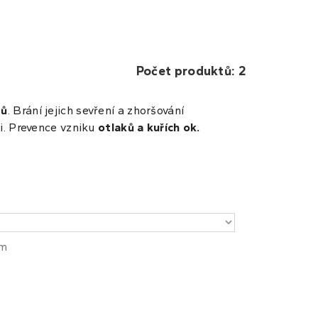
Počet produktů: 2
tů
. Brání
jejich sevření
a zhoršování
i. Prevence vzniku
otlaků a kuřích ok.
em