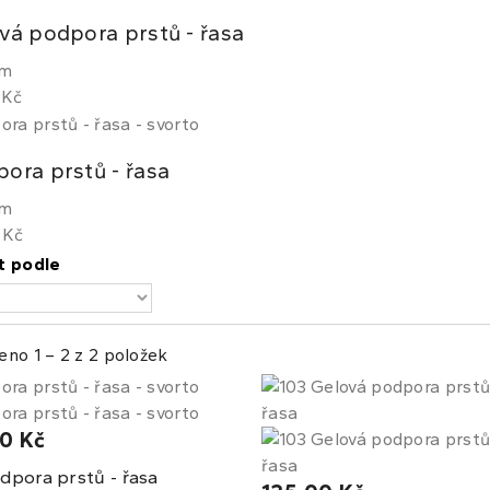
vá podpora prstů - řasa
em
 Kč
ora prstů - řasa
em
 Kč
t podle
eno 1 – 2 z 2 položek
0 Kč
dpora prstů - řasa