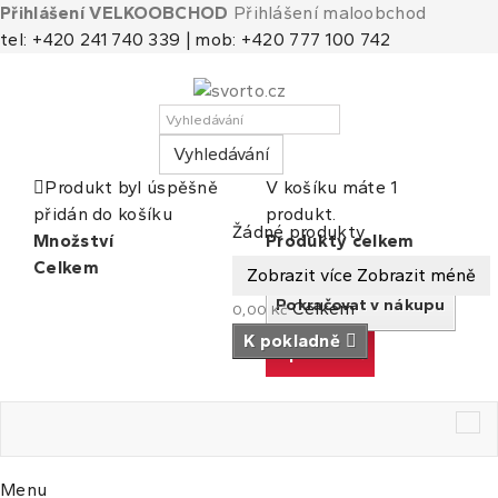
Přihlášení VELKOOBCHOD
Přihlášení maloobchod
tel: +420 241 740 339 | mob: +420 777 100 742
Vyhledávání
Produkt byl úspěšně
V košíku máte 1
přidán do košíku
produkt.
Košík
(prázdný)
Žádné produkty
Množství
Produkty celkem
Celkem
Celkem
Zobrazit více
Zobrazit méně
Pokračovat v nákupu
Celkem
0,00 Kč
K pokladně
K pokladně
Tog
nav
Menu