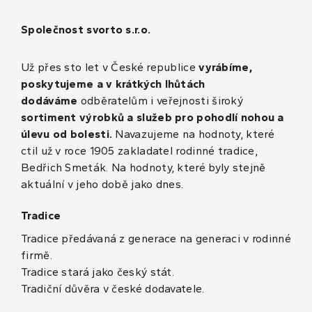
Společnost svorto s.r.o.
Už přes sto let v České republice
vyrábíme,
poskytujeme a v krátkých lhůtách
dodáváme
odběratelům i veřejnosti široký
sortiment výrobků a služeb pro pohodlí nohou a
úlevu od bolesti.
Navazujeme na hodnoty, které
ctil už v roce 1905 zakladatel rodinné tradice,
Bedřich Smeták. Na hodnoty, které byly stejně
aktuální v jeho době jako dnes.
Tradice
Tradice předávaná z generace na generaci v rodinné
firmě.
Tradice stará jako český stát.
Tradiční důvěra v české dodavatele.