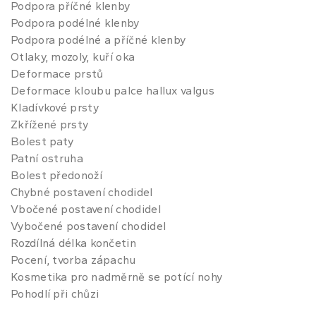
Podpora příčné klenby
Podpora podélné klenby
Podpora podélné a příčné klenby
Otlaky, mozoly, kuří oka
Deformace prstů
Deformace kloubu palce hallux valgus
Kladívkové prsty
Zkřížené prsty
Bolest paty
Patní ostruha
Bolest předonoží
Chybné postavení chodidel
Vbočené postavení chodidel
Vybočené postavení chodidel
Rozdílná délka končetin
Pocení, tvorba zápachu
Kosmetika pro nadměrně se potící nohy
Pohodlí při chůzi