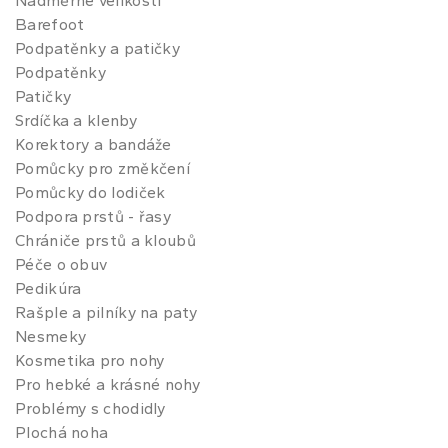
Nadměrné velikosti
Barefoot
Podpatěnky a patičky
Podpatěnky
Patičky
Srdíčka a klenby
Korektory a bandáže
Pomůcky pro změkčení
Pomůcky do lodiček
Podpora prstů - řasy
Chrániče prstů a kloubů
Péče o obuv
Pedikúra
Rašple a pilníky na paty
Nesmeky
Kosmetika pro nohy
Pro hebké a krásné nohy
Problémy s chodidly
Plochá noha