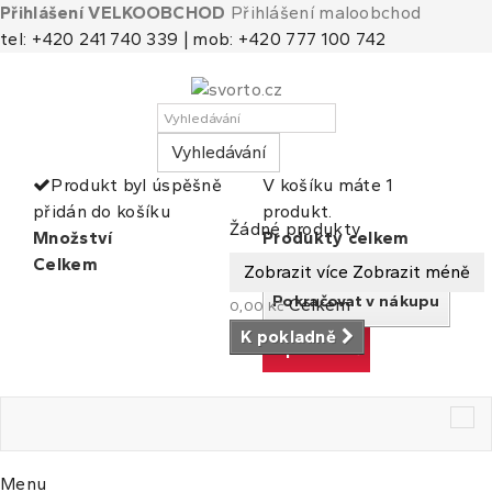
Přihlášení VELKOOBCHOD
Přihlášení maloobchod
tel: +420 241 740 339 | mob: +420 777 100 742
Vyhledávání
Produkt byl úspěšně
V košíku máte 1
přidán do košíku
produkt.
Košík
(prázdný)
Žádné produkty
Množství
Produkty celkem
Celkem
Celkem
Zobrazit více
Zobrazit méně
Pokračovat v nákupu
Celkem
0,00 Kč
K pokladně
K pokladně
Tog
nav
Menu