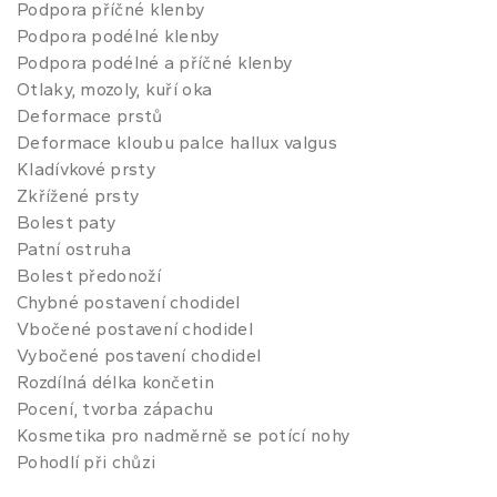
Podpora příčné klenby
Podpora podélné klenby
Podpora podélné a příčné klenby
Otlaky, mozoly, kuří oka
Deformace prstů
Deformace kloubu palce hallux valgus
Kladívkové prsty
Zkřížené prsty
Bolest paty
Patní ostruha
Bolest předonoží
Chybné postavení chodidel
Vbočené postavení chodidel
Vybočené postavení chodidel
Rozdílná délka končetin
Pocení, tvorba zápachu
Kosmetika pro nadměrně se potící nohy
Pohodlí při chůzi