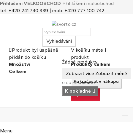
Přihlášení VELKOOBCHOD
Přihlášení maloobchod
tel: +420 241 740 339 | mob: +420 777 100 742
Vyhledávání
Produkt byl úspěšně
V košíku máte 1
přidán do košíku
produkt.
Košík
(prázdný)
Žádné produkty
Množství
Produkty celkem
Celkem
Celkem
Zobrazit více
Zobrazit méně
Pokračovat v nákupu
Celkem
0,00 Kč
K pokladně
K pokladně
Tog
nav
Menu