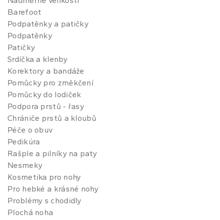
Nadměrné velikosti
Barefoot
Podpatěnky a patičky
Podpatěnky
Patičky
Srdíčka a klenby
Korektory a bandáže
Pomůcky pro změkčení
Pomůcky do lodiček
Podpora prstů - řasy
Chrániče prstů a kloubů
Péče o obuv
Pedikúra
Rašple a pilníky na paty
Nesmeky
Kosmetika pro nohy
Pro hebké a krásné nohy
Problémy s chodidly
Plochá noha