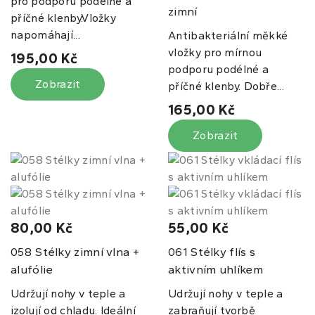
pro podporu podélné a
zimní
příčné klenby.Vložky
napomáhají...
Antibakteriální měkké
vložky pro mírnou
195,00 Kč
podporu podélné a
Zobrazit
příčné klenby. Dobře...
165,00 Kč
Zobrazit
80,00 Kč
55,00 Kč
Stélky zimní vlna +
Stélky flís s
058
061
alufólie
aktivním uhlíkem
Udržují nohy v teple a
Udržují nohy v teple a
izolují od chladu. Ideální
zabraňují tvorbě