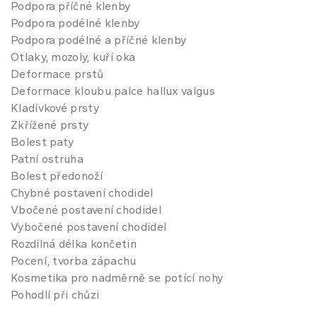
Podpora příčné klenby
Podpora podélné klenby
Podpora podélné a příčné klenby
Otlaky, mozoly, kuří oka
Deformace prstů
Deformace kloubu palce hallux valgus
Kladívkové prsty
Zkřížené prsty
Bolest paty
Patní ostruha
Bolest předonoží
Chybné postavení chodidel
Vbočené postavení chodidel
Vybočené postavení chodidel
Rozdílná délka končetin
Pocení, tvorba zápachu
Kosmetika pro nadměrně se potící nohy
Pohodlí při chůzi