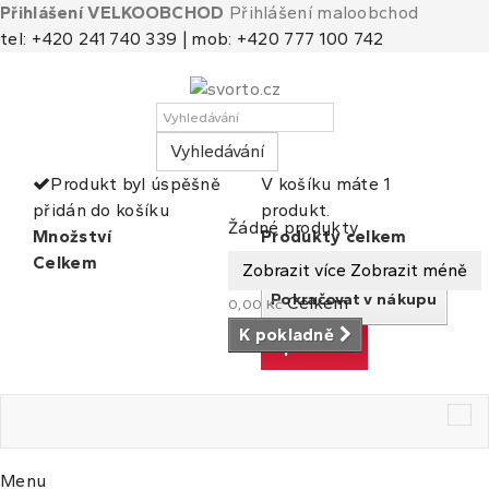
Přihlášení VELKOOBCHOD
Přihlášení maloobchod
tel: +420 241 740 339 | mob: +420 777 100 742
Vyhledávání
Produkt byl úspěšně
V košíku máte 1
přidán do košíku
produkt.
Košík
(prázdný)
Žádné produkty
Množství
Produkty celkem
Celkem
Celkem
Zobrazit více
Zobrazit méně
Pokračovat v nákupu
Celkem
0,00 Kč
K pokladně
K pokladně
Tog
nav
Menu