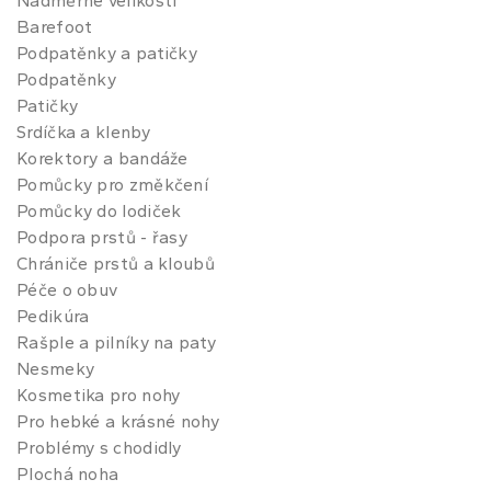
Nadměrné velikosti
Barefoot
Podpatěnky a patičky
Podpatěnky
Patičky
Srdíčka a klenby
Korektory a bandáže
Pomůcky pro změkčení
Pomůcky do lodiček
Podpora prstů - řasy
Chrániče prstů a kloubů
Péče o obuv
Pedikúra
Rašple a pilníky na paty
Nesmeky
Kosmetika pro nohy
Pro hebké a krásné nohy
Problémy s chodidly
Plochá noha