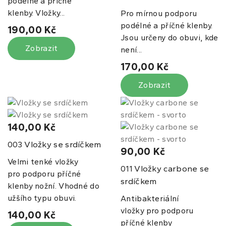
podélné a příčné
klenby. Vložky...
Pro mírnou podporu
podélné a příčné klenby.
190,00 Kč
Jsou určeny do obuvi, kde
Zobrazit
není...
170,00 Kč
Zobrazit
140,00 Kč
Vložky se srdíčkem
003
90,00 Kč
Velmi tenké vložky
Vložky carbone se
011
pro podporu příčné
srdíčkem
klenby nožní. Vhodné do
užšího typu obuvi.
Antibakteriální
vložky pro podporu
140,00 Kč
příčné klenby