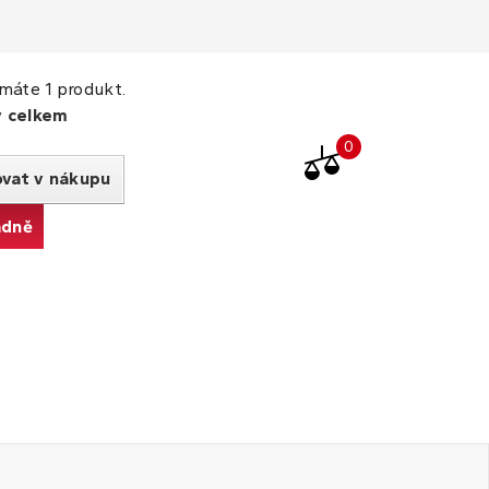
máte 1 produkt.
y celkem
Porovnat
0
produkty
ovat v nákupu
adně