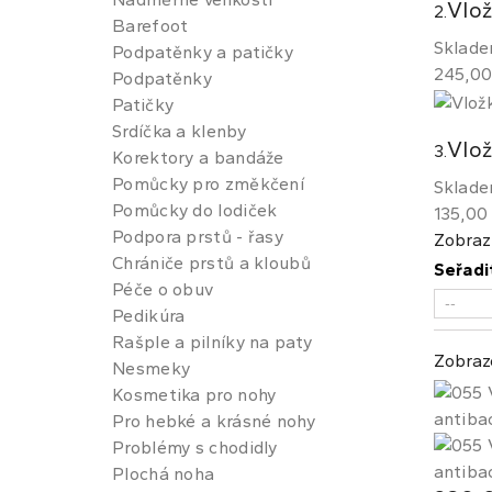
Vlož
2.
Barefoot
Sklad
Podpatěnky a patičky
245,00
Podpatěnky
Patičky
Srdíčka a klenby
Vlo
3.
Korektory a bandáže
Pomůcky pro změkčení
Sklad
Pomůcky do lodiček
135,00
Podpora prstů - řasy
Zobrazi
Chrániče prstů a kloubů
Seřadi
Péče o obuv
Pedikúra
Rašple a pilníky na paty
Zobraz
Nesmeky
Kosmetika pro nohy
Pro hebké a krásné nohy
Problémy s chodidly
Plochá noha