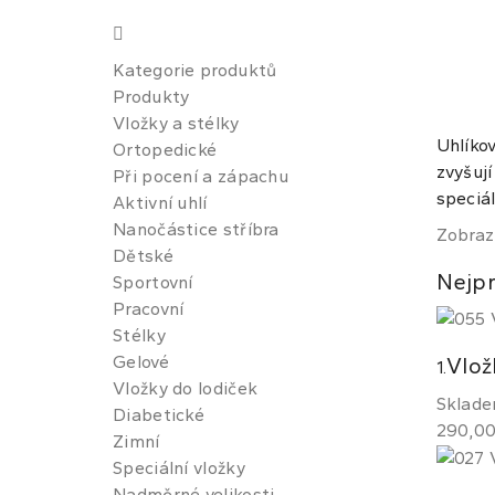
Kategorie produktů
Produkty
Vložky a stélky
Uhlíkov
Ortopedické
zvyšují
Při pocení a zápachu
speciá
Aktivní uhlí
Nanočástice stříbra
Zobraz
Dětské
Nejpr
Sportovní
Pracovní
Stélky
Gelové
Vlož
1.
Vložky do lodiček
Sklad
Diabetické
290,00
Zimní
Speciální vložky
Nadměrné velikosti