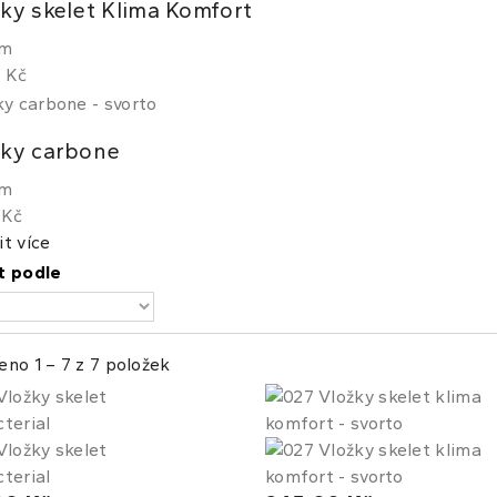
ky skelet Klima Komfort
em
 Kč
žky carbone
em
 Kč
t více
t podle
eno 1 – 7 z 7 položek