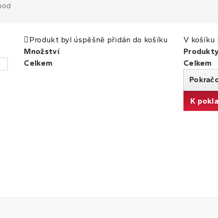
hod
Produkt byl úspěšně přidán do košíku
V košíku 
Množství
Produkt
Celkem
Celkem
Pokrač
K pokl