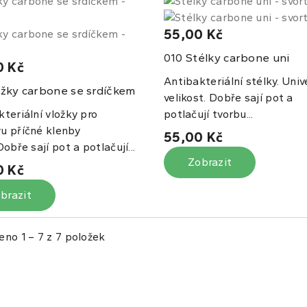
55,00 Kč
Stélky carbone uni
010
0 Kč
Antibakteriální stélky. Univ
žky carbone se srdíčkem
velikost. Dobře sají pot a
teriální vložky pro
potlačují tvorbu...
u příčné klenby
55,00 Kč
Dobře sají pot a potlačují...
Zobrazit
0 Kč
brazit
eno 1 – 7 z 7 položek