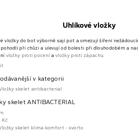
Uhlíkové vložky
é vložky do bot výborně sají pot a omezují šíření nežádoucí
 pohodlí při chůzi a ulevují od bolesti při dlouhodobém a 
lní
vložky proti pocení
a
vložky proti zápachu
.
it
odávanější v kategorii
ky skelet ANTIBACTERIAL
em
 Kč