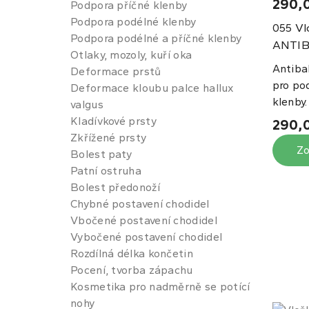
290,
Podpora příčné klenby
Podpora podélné klenby
Vl
055
Podpora podélné a příčné klenby
ANTIB
Otlaky, mozoly, kuří oka
Antiba
Deformace prstů
pro po
Deformace kloubu palce hallux
klenby.
valgus
Kladívkové prsty
290,
Zkřížené prsty
Zo
Bolest paty
Patní ostruha
Bolest předonoží
Chybné postavení chodidel
Vbočené postavení chodidel
Vybočené postavení chodidel
Rozdílná délka končetin
Pocení, tvorba zápachu
Kosmetika pro nadměrně se potící
nohy