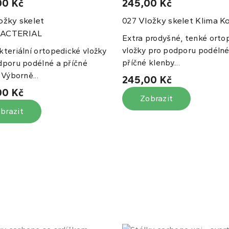
00 Kč
245,00 Kč
ožky skelet
Vložky skelet Klima K
027
ACTERIAL
Extra prodyšné, tenké orto
vložky pro podporu podélné
kteriální ortopedické vložky
příčné klenby....
dporu podélné a příčné
 Výborně...
245,00 Kč
00 Kč
Zobrazit
brazit