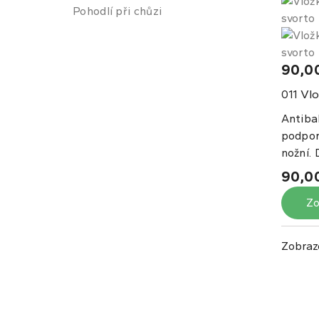
Pohodlí při chůzi
90,0
Vlo
011
Antibak
podpor
nožní. 
90,0
Zo
Zobraz