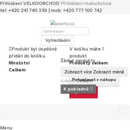
Přihlášení VELKOOBCHOD
Přihlášení maloobchod
tel: +420 241 740 339 | mob: +420 777 100 742
Vyhledávání
Produkt byl úspěšně
V košíku máte 1
přidán do košíku
produkt.
Košík
(prázdný)
Žádné produkty
Množství
Produkty celkem
Celkem
Celkem
Zobrazit více
Zobrazit méně
Pokračovat v nákupu
Celkem
0,00 Kč
K pokladně
K pokladně
Tog
nav
Menu