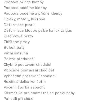
Podpora příčné klenby
Podpora podélné klenby
Podpora podélné a příčné klenby
Otlaky, mozoly, kuří oka
Deformace prstů
Deformace kloubu palce hallux valgus
Kladívkové prsty
Zkřížené prsty
Bolest paty
Patní ostruha
Bolest předonoží
Chybné postavení chodidel
Vbočené postavení chodidel
Vybočené postavení chodidel
Rozdílná délka končetin
Pocení, tvorba zápachu
Kosmetika pro nadměrně se potící nohy
Pohodlí při chůzi