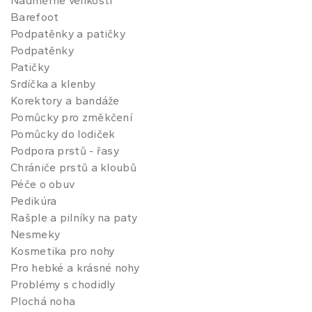
Nadměrné velikosti
Barefoot
Podpatěnky a patičky
Podpatěnky
Patičky
Srdíčka a klenby
Korektory a bandáže
Pomůcky pro změkčení
Pomůcky do lodiček
Podpora prstů - řasy
Chrániče prstů a kloubů
Péče o obuv
Pedikúra
Rašple a pilníky na paty
Nesmeky
Kosmetika pro nohy
Pro hebké a krásné nohy
Problémy s chodidly
Plochá noha