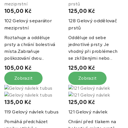
105,00 Kč
125,00 Kč
Gelový separátor
Gelový oddělovač
102
128
meziprstní
prstů
Roztahuje a odděluje
Odděluje od sebe
prsty a chrání bolestivá
jednotlivé prsty. Je
místa.Zabraňuje
vhodný při problémech
poškozování dvou...
se zkříženými nebo...
105,00 Kč
125,00 Kč
Zobrazit
Zobrazit
135,00 Kč
125,00 Kč
Gelový návlek tubus
Gelový návlek
119
121
Pomáhá předcházet
Chrání před tlakem na