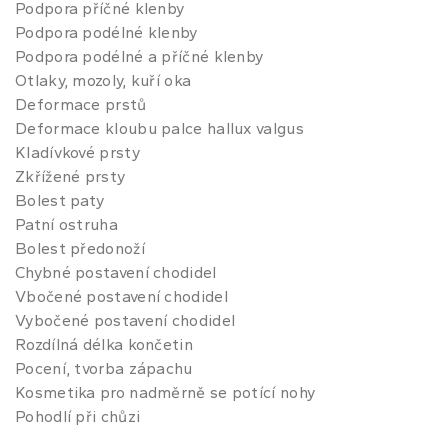
Podpora příčné klenby
Podpora podélné klenby
Podpora podélné a příčné klenby
Otlaky, mozoly, kuří oka
Deformace prstů
Deformace kloubu palce hallux valgus
Kladívkové prsty
Zkřížené prsty
Bolest paty
Patní ostruha
Bolest předonoží
Chybné postavení chodidel
Vbočené postavení chodidel
Vybočené postavení chodidel
Rozdílná délka končetin
Pocení, tvorba zápachu
Kosmetika pro nadměrně se potící nohy
Pohodlí při chůzi