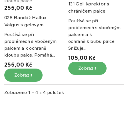
Gel. korektor s
131
255,00 Kč
chráničem palce
Bandáž Hallux
028
Používá se při
Valgus s gelovým...
problémech s vbočeným
Používá se při
palcem a k
problémech s vbočeným
ochraně kloubu palce.
palcem a k ochraně
Snižuje...
kloubu palce. Pomáhá...
105,00 Kč
255,00 Kč
Zobrazit
Zobrazit
Zobrazeno 1 – 4 z 4 položek