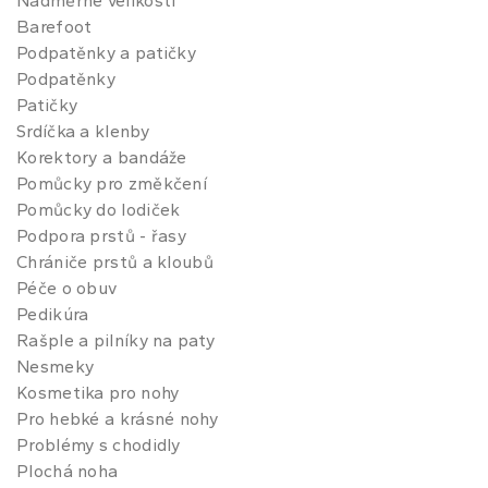
Nadměrné velikosti
Barefoot
Podpatěnky a patičky
Podpatěnky
Patičky
Srdíčka a klenby
Korektory a bandáže
Pomůcky pro změkčení
Pomůcky do lodiček
Podpora prstů - řasy
Chrániče prstů a kloubů
Péče o obuv
Pedikúra
Rašple a pilníky na paty
Nesmeky
Kosmetika pro nohy
Pro hebké a krásné nohy
Problémy s chodidly
Plochá noha