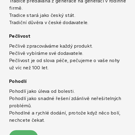
Tradice předávaná z generace na generaci v rodinné
firmě.
Tradice stará jako český stát.
Tradiční důvěra v české dodavatele.
Pečlivost
Pečlivě zpracováváme každý produkt.
Pečlivě vybíráme své dodavatele.
Pečlivost je od slova péče, pečujeme o vaše nohy
už víc než 100 let.
Pohodlí
Pohodlí jako úleva od bolesti.
Pohodlí jako snadné řešení zdánlivě neřešitelných
problémů.
Pohodlné a rychlé dodání, protože když něco bolí,
nechcete čekat.