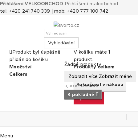
Přihlášení VELKOOBCHOD
Přihlášení maloobchod
tel: +420 241 740 339 | mob: +420 777 100 742
Vyhledávání
Produkt byl úspěšně
V košíku máte 1
přidán do košíku
produkt.
Košík
(prázdný)
Žádné produkty
Množství
Produkty celkem
Celkem
Celkem
Zobrazit více
Zobrazit méně
Pokračovat v nákupu
Celkem
0,00 Kč
K pokladně
K pokladně
Tog
nav
Menu