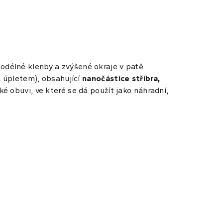
odélné klenby a zvýšené okraje v patě
m úpletem), obsahující
nanočástice stříbra,
é obuvi, ve které se dá použít jako náhradní,