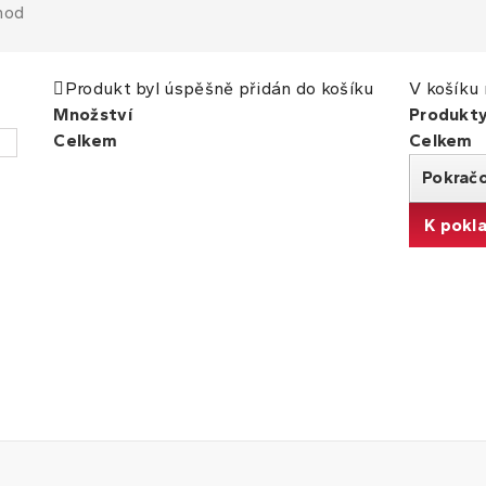
hod
Produkt byl úspěšně přidán do košíku
V košíku 
Množství
Produkt
Celkem
Celkem
Pokrač
K pokl