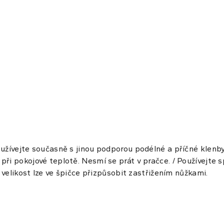
oužívejte současně s jinou podporou podélné a příčné klenby
ři pokojové teplotě. Nesmí se prát v pračce. / Používejte s
h, velikost lze ve špičce přizpůsobit zastřižením nůžkami.