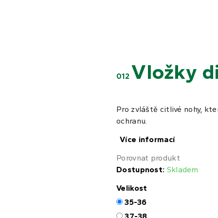
Vložky d
012
Pro zvláště citlivé nohy, k
ochranu.
Více informací
Porovnat produkt
Dostupnost:
Skladem
Velikost
35-36
37-38