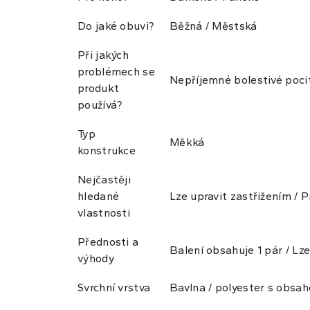
Do jaké obuvi?
Běžná / Městská
Při jakých
problémech se
Nepříjemné bolestivé pocit
produkt
používá?
Typ
Měkká
konstrukce
Nejčastěji
hledané
Lze upravit zastřižením / 
vlastnosti
Přednosti a
Balení obsahuje 1 pár / Lze
výhody
Svrchní vrstva
Bavlna / polyester s obsa