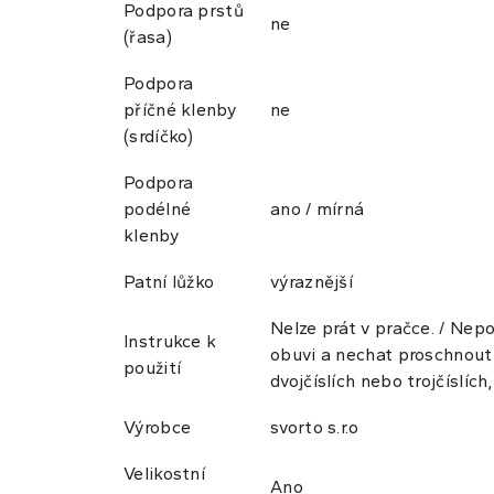
Podpora prstů
ne
(řasa)
Podpora
příčné klenby
ne
(srdíčko)
Podpora
podélné
ano / mírná
klenby
Patní lůžko
výraznější
Nelze prát v pračce. / Nep
Instrukce k
obuvi a nechat proschnout p
použití
dvojčíslích nebo trojčíslíc
Výrobce
svorto s.r.o
Velikostní
Ano