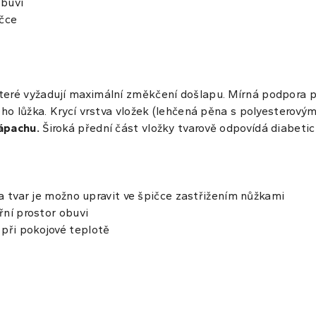
obuvi
ičce
které vyžadují maximální změkčení došlapu. Mírná podpora p
ého lůžka. Krycí vrstva vložek (lehčená pěna s polyesterový
zápachu.
Široká přední část vložky tvarově odpovídá diabetick
t a tvar je možno upravit ve špičce zastřižením nůžkami
třní prostor obuvi
 při pokojové teplotě