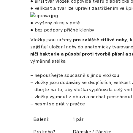
● širší tvar vložek odpovídá tvaru diabetické 
● velikost a tvar lze upravit zastřižením ve šp
● zvýšený okraj v patě
● bez podpory příčné klenby
Vložky jsou určeny
pro zvláště citlivé nohy
, 
zajišťují uložení nohy do anatomicky tvarovan
ničí bakterie a působí proti tvorbě plísní a 
výměnná stélka.
– nepoužívejte současně s jinou vložkou
– vložky jsou dodávány ve dvojčíslích, velikos
– dbejte na to, aby vložka vyplňovala celý vni
– vložky vyjmout z obuvi a nechat proschnout
– nesmí se prát v pračce
Balení:
1 pár
Pro koho?
Dámské / Pánské