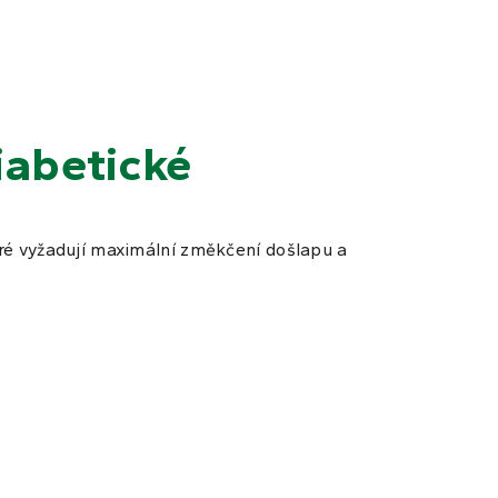
iabetické
teré vyžadují maximální změkčení došlapu a