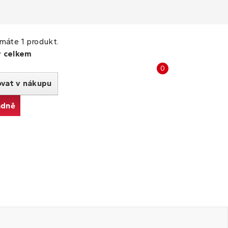
máte 1 produkt.
y celkem
Porovnat
0
produkty
ovat v nákupu
adně