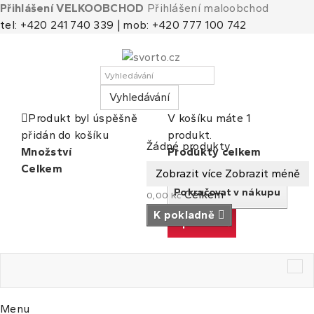
Přihlášení VELKOOBCHOD
Přihlášení maloobchod
tel: +420 241 740 339 | mob: +420 777 100 742
Vyhledávání
Produkt byl úspěšně
V košíku máte 1
přidán do košíku
produkt.
Košík
(prázdný)
Žádné produkty
Množství
Produkty celkem
Celkem
Celkem
Zobrazit více
Zobrazit méně
Pokračovat v nákupu
Celkem
0,00 Kč
K pokladně
K pokladně
Tog
nav
Menu