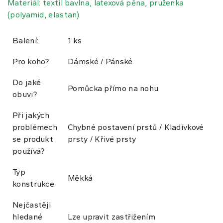
Materiál: textil bavlna, latexová pěna, pruženka
(polyamid, elastan)
Balení:
1 ks
Pro koho?
Dámské / Pánské
Do jaké
Pomůcka přímo na nohu
obuvi?
Při jakých
problémech
Chybné postavení prstů / Kladívkové
se produkt
prsty / Křivé prsty
používá?
Typ
Měkká
konstrukce
Nejčastěji
hledané
Lze upravit zastřižením