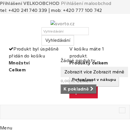
Přihlášení VELKOOBCHOD
Přihlášení maloobchod
tel: +420 241 740 339 | mob: +420 777 100 742
Vyhledávání
Produkt byl úspěšně
V košíku máte 1
přidán do košíku
produkt.
Košík
(prázdný)
Žádné produkty
Množství
Produkty celkem
Celkem
Celkem
Zobrazit více
Zobrazit méně
Pokračovat v nákupu
Celkem
0,00 Kč
K pokladně
K pokladně
Tog
nav
Menu