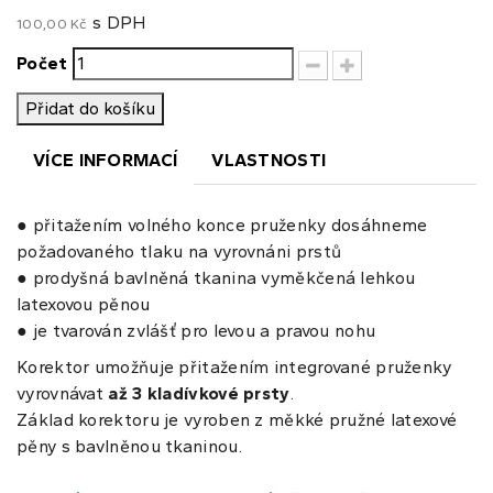
s DPH
100,00 Kč
Počet
Přidat do košíku
VÍCE INFORMACÍ
VLASTNOSTI
● přitažením volného konce pruženky dosáhneme
požadovaného tlaku na vyrovnáni prstů
● prodyšná bavlněná tkanina vyměkčená lehkou
latexovou pěnou
● je tvarován zvlášť pro levou a pravou nohu
Korektor umožňuje přitažením integrované pruženky
vyrovnávat
až 3 kladívkové prsty
.
Základ korektoru je vyroben z měkké pružné latexové
pěny s bavlněnou tkaninou.