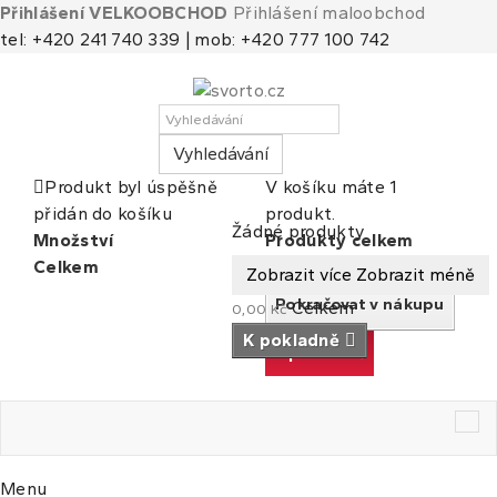
Přihlášení VELKOOBCHOD
Přihlášení maloobchod
tel: +420 241 740 339 | mob: +420 777 100 742
Vyhledávání
Produkt byl úspěšně
V košíku máte 1
přidán do košíku
produkt.
Košík
(prázdný)
Žádné produkty
Množství
Produkty celkem
Celkem
Celkem
Zobrazit více
Zobrazit méně
Pokračovat v nákupu
Celkem
0,00 Kč
K pokladně
K pokladně
Tog
nav
Menu