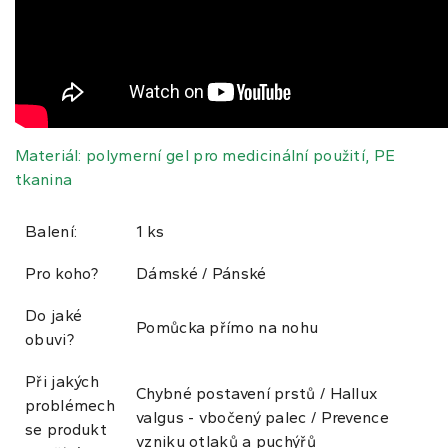
Materiál: polymerní gel pro medicinální použití, PE
tkanina
Balení:
1 ks
Pro koho?
Dámské / Pánské
Do jaké
Pomůcka přímo na nohu
obuvi?
Při jakých
Chybné postavení prstů / Hallux
problémech
valgus - vbočený palec / Prevence
se produkt
vzniku otlaků a puchýřů