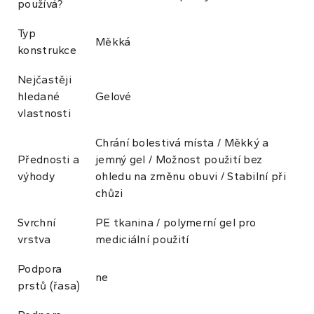
používá?
Typ
Měkká
konstrukce
Nejčastěji
hledané
Gelové
vlastnosti
Chrání bolestivá místa / Měkký a
Přednosti a
jemný gel / Možnost použití bez
výhody
ohledu na změnu obuvi / Stabilní při
chůzi
Svrchní
PE tkanina / polymerní gel pro
vrstva
mediciální použití
Podpora
ne
prstů (řasa)