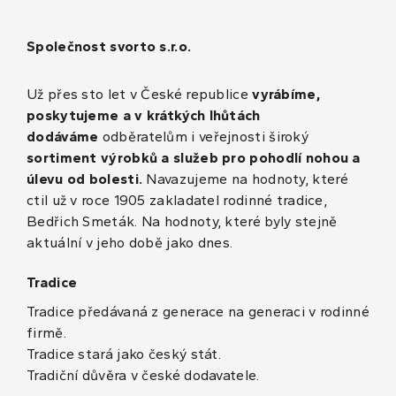
Společnost svorto s.r.o.
Už přes sto let v České republice
vyrábíme,
poskytujeme a v krátkých lhůtách
dodáváme
odběratelům i veřejnosti široký
sortiment výrobků a služeb pro pohodlí nohou a
úlevu od bolesti.
Navazujeme na hodnoty, které
ctil už v roce 1905 zakladatel rodinné tradice,
Bedřich Smeták. Na hodnoty, které byly stejně
aktuální v jeho době jako dnes.
Tradice
Tradice předávaná z generace na generaci v rodinné
firmě.
Tradice stará jako český stát.
Tradiční důvěra v české dodavatele.