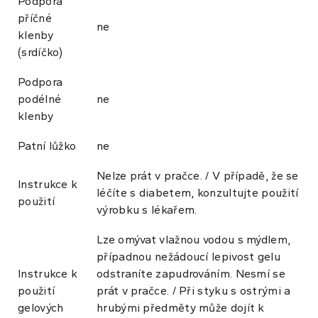
Podpora
příčné
ne
klenby
(srdíčko)
Podpora
podélné
ne
klenby
Patní lůžko
ne
Nelze prát v pračce. / V případě, že se
Instrukce k
léčíte s diabetem, konzultujte použití
použití
výrobku s lékařem.
Lze omývat vlažnou vodou s mýdlem,
případnou nežádoucí lepivost gelu
Instrukce k
odstraníte zapudrováním. Nesmí se
použití
prát v pračce. / Při styku s ostrými a
gelových
hrubými předměty může dojít k