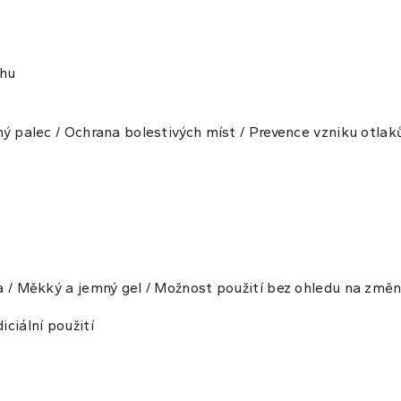
hu
ný palec / Ochrana bolestivých míst / Prevence vzniku otlak
a / Měkký a jemný gel / Možnost použití bez ohledu na změnu
ciální použití