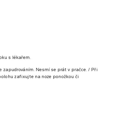
obku s lékařem.
 zapudrováním. Nesmí se prát v pračce. / Při
olohu zafixujte na noze ponožkou či