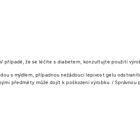
 V případě, že se léčíte s diabetem, konzultujte použití výr
dou s mýdlem, případnou nežádoucí lepivost gelu odstraníte
bými předměty může dojít k poškození výrobku. / Správnou p