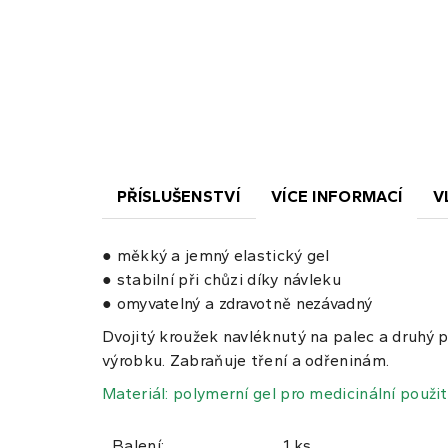
PŘÍSLUŠENSTVÍ
VÍCE INFORMACÍ
V
● měkký a jemný elastický gel
● stabilní při chůzi díky návleku
● omyvatelný a zdravotně nezávadný
Dvojitý kroužek navléknutý na palec a druhý 
výrobku. Zabraňuje tření a odřeninám.
Materiál: polymerní gel pro medicinální použit
Balení:
1 ks