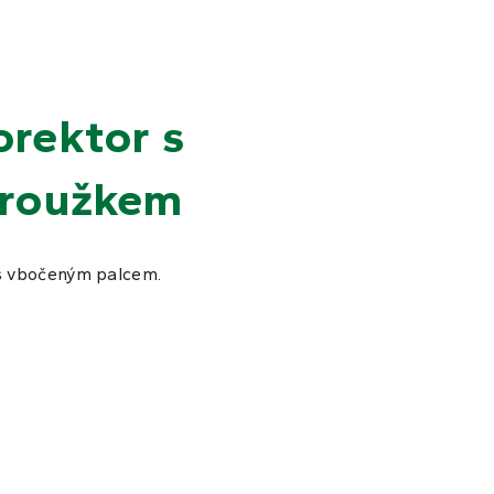
orektor s
kroužkem
 s vbočeným palcem.