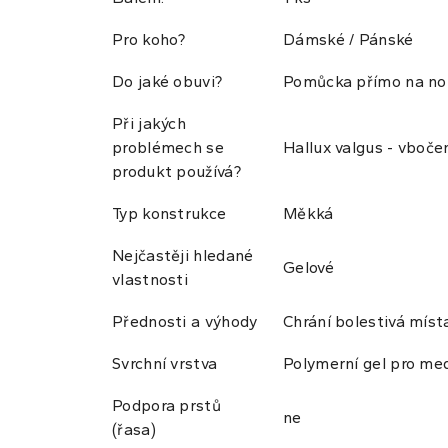
Pro koho?
Dámské / Pánské
Do jaké obuvi?
Pomůcka přímo na no
Při jakých
problémech se
Hallux valgus - vboče
produkt používá?
Typ konstrukce
Měkká
Nejčastěji hledané
Gelové
vlastnosti
Přednosti a výhody
Chrání bolestivá míst
Svrchní vrstva
Polymerní gel pro medi
Podpora prstů
ne
(řasa)