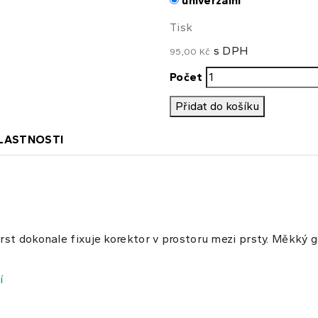
univerzální
Tisk
s DPH
95,00 Kč
Počet
Přidat do košíku
LASTNOSTI
prst dokonale fixuje korektor v prostoru mezi prsty. Měkký
í