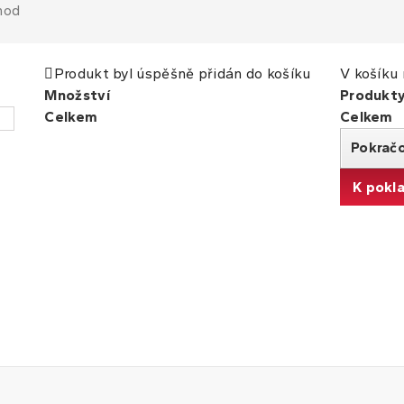
hod
Produkt byl úspěšně přidán do košíku
V košíku 
Množství
Produkt
Celkem
Celkem
Pokrač
K pokl