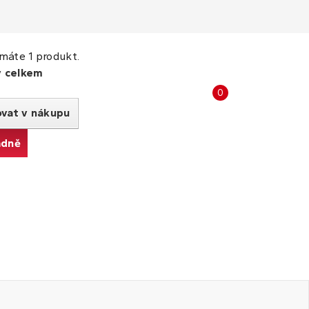
máte 1 produkt.
y celkem
Porovnat
0
produkty
ovat v nákupu
adně