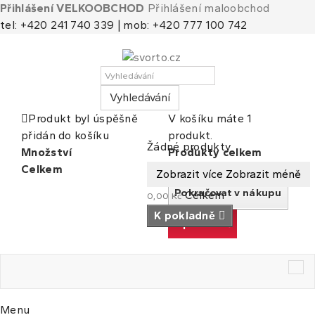
Přihlášení VELKOOBCHOD
Přihlášení maloobchod
tel: +420 241 740 339 | mob: +420 777 100 742
Vyhledávání
Produkt byl úspěšně
V košíku máte 1
přidán do košíku
produkt.
Košík
(prázdný)
Žádné produkty
Množství
Produkty celkem
Celkem
Celkem
Zobrazit více
Zobrazit méně
Pokračovat v nákupu
Celkem
0,00 Kč
K pokladně
K pokladně
Tog
nav
Menu