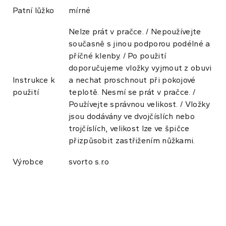
Patní lůžko
mírné
Nelze prát v pračce. / Nepoužívejte
současně s jinou podporou podélné a
příčné klenby. / Po použití
doporučujeme vložky vyjmout z obuvi
Instrukce k
a nechat proschnout při pokojové
použití
teplotě. Nesmí se prát v pračce. /
Používejte správnou velikost. / Vložky
jsou dodávány ve dvojčíslích nebo
trojčíslích, velikost lze ve špičce
přizpůsobit zastřižením nůžkami.
Výrobce
svorto s.r.o