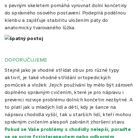
s pevným skeletem pomáhá vyrovnat dolní končetiny
do správného osového postavení. Podepírá podélnou
klenbu a zajišťuje stabilitu uložením paty do
anatomicky tvarovaného lůžka.
DOPORUČUJEME
Stejně jako je vhodné střídat obuv pro různé typy
aktivit, je také vhodné střídání ortopedických
pomůcek a vložek.
Jejich používání by mělo být zároveň
doplněno správným cvičením, které je pro nápravu i
prevenci rozvoje problému dolních končetin nezbytné. A
to platí jak u mladých lidí a dětí, kdy je šance na
nápravu chodidla vyšší, tak u starších lidí, kteří mohou
správným cvičením alespoň zabránit zhoršení stavu.
Pokud se Vaše problémy s chodidly nelepší, poraďte
se se svým fyzioterapeutem nebo odborným