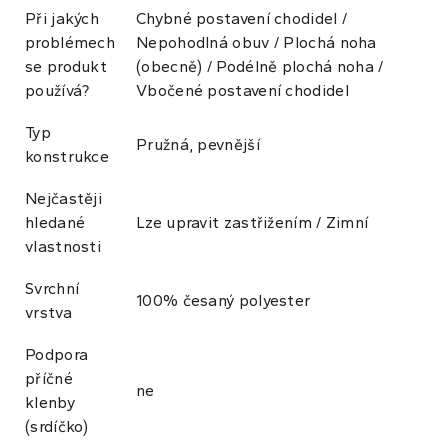
Při jakých
Chybné postavení chodidel /
problémech
Nepohodlná obuv / Plochá noha
se produkt
(obecně) / Podélně plochá noha /
používá?
Vbočené postavení chodidel
Typ
Pružná, pevnější
konstrukce
Nejčastěji
hledané
Lze upravit zastřižením / Zimní
vlastnosti
Svrchní
100% česaný polyester
vrstva
Podpora
příčné
ne
klenby
(srdíčko)