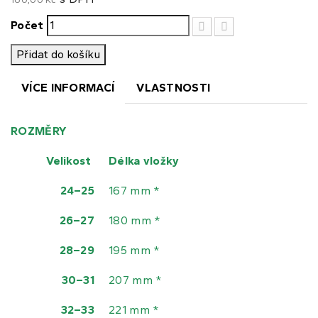
Počet
Přidat do košíku
VÍCE INFORMACÍ
VLASTNOSTI
ROZMĚRY
Velikost
Délka vložky
24–25
167 mm *
26–27
180 mm *
28–29
195 mm *
30–31
207 mm *
32–33
221 mm *