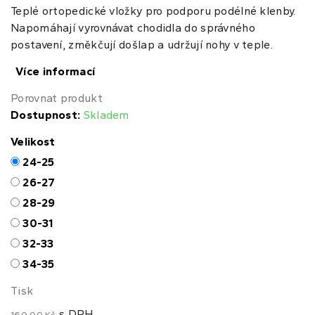
Teplé ortopedické vložky pro podporu podélné klenby.
Napomáhají vyrovnávat chodidla do správného
postavení, změkčují došlap a udržují nohy v teple.
Více informací
Porovnat produkt
Dostupnost:
Skladem
Velikost
24-25
26-27
28-29
30-31
32-33
34-35
Tisk
s DPH
160,00 Kč