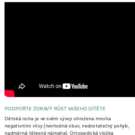
PODPOŘTE ZDRAVÝ RŮST VAŠEHO DÍTĚTE
Dětská noha je ve svém vývoji ohrožena mnoha
negativními vlivy (nevhodná obuv, nedostatečný pohyb,
nadměrná tělesná námaha). Ortopedická vložka