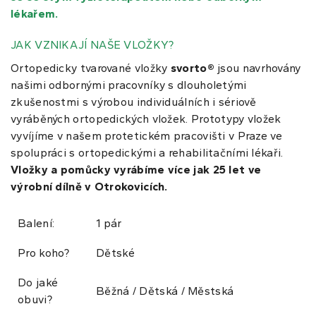
lékařem.
JAK VZNIKAJÍ NAŠE VLOŽKY?
Ortopedicky tvarované vložky
svorto®
jsou navrhovány
našimi odbornými pracovníky s dlouholetými
zkušenostmi s výrobou individuálních i sériově
vyráběných ortopedických vložek. Prototypy vložek
vyvíjíme v našem protetickém pracovišti v Praze ve
spolupráci s ortopedickými a rehabilitačními lékaři.
Vložky a pomůcky vyrábíme více jak 25 let ve
výrobní dílně v Otrokovicích.
Balení:
1 pár
Pro koho?
Dětské
Do jaké
Běžná / Dětská / Městská
obuvi?