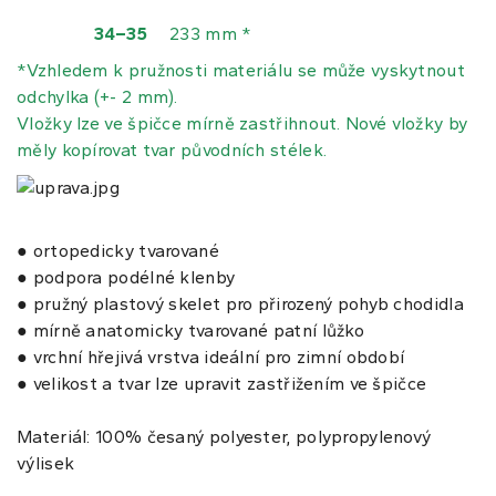
34–35
233 mm *
*Vzhledem k pružnosti materiálu se může vyskytnout
odchylka (+- 2 mm).
Vložky lze ve špičce mírně zastřihnout.
Nov
é
vložk
y
by
měl
y
kopírovat tvar původních stél
ek.
● ortopedicky tvarované
● podpora podélné klenby
● pružný plastový skelet pro přirozený pohyb chodidla
● mírně anatomicky tvarované patní lůžko
● vrchní hřejivá vrstva ideální pro zimní období
● velikost a tvar lze upravit zastřižením ve špičce
Materiál: 100% česaný polyester, polypropylenový
výlisek