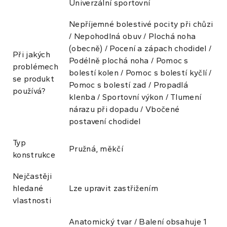
Univerzální sportovní
Nepříjemné bolestivé pocity při chůzi
/ Nepohodlná obuv / Plochá noha
(obecně) / Pocení a zápach chodidel /
Při jakých
Podélně plochá noha / Pomoc s
problémech
bolestí kolen / Pomoc s bolestí kyčlí /
se produkt
Pomoc s bolestí zad / Propadlá
používá?
klenba / Sportovní výkon / Tlumení
nárazu při dopadu / Vbočené
postavení chodidel
Typ
Pružná, měkčí
konstrukce
Nejčastěji
hledané
Lze upravit zastřižením
vlastnosti
Anatomický tvar / Balení obsahuje 1