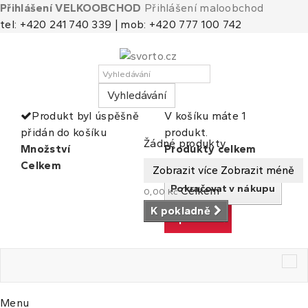
Přihlášení VELKOOBCHOD
Přihlášení maloobchod
tel: +420 241 740 339 | mob: +420 777 100 742
Vyhledávání
Produkt byl úspěšně
V košíku máte 1
přidán do košíku
produkt.
Košík
(prázdný)
Žádné produkty
Množství
Produkty celkem
Celkem
Celkem
Zobrazit více
Zobrazit méně
Pokračovat v nákupu
Celkem
0,00 Kč
K pokladně
K pokladně
Tog
nav
Menu