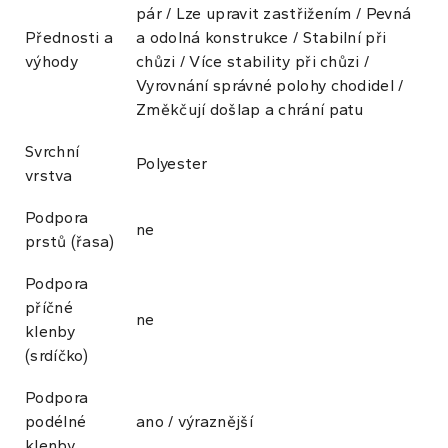
pár / Lze upravit zastřižením / Pevná
Přednosti a
a odolná konstrukce / Stabilní při
výhody
chůzi / Více stability při chůzi /
Vyrovnání správné polohy chodidel /
Změkčují došlap a chrání patu
Svrchní
Polyester
vrstva
Podpora
ne
prstů (řasa)
Podpora
příčné
ne
klenby
(srdíčko)
Podpora
podélné
ano / výraznější
klenby