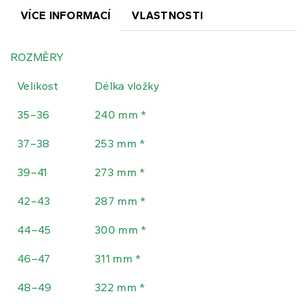
VÍCE INFORMACÍ
VLASTNOSTI
ROZMĚRY
Velikost
Délka vložky
35–36
240 mm *
37–38
253 mm *
39–41
273 mm *
42–43
287 mm *
44–45
300 mm *
46–47
311 mm *
48–49
322 mm *