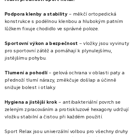
Podpora klenby a stability
– měkčí ortopedická
konstrukce s podélnou klenbou a hlubokým patním
lůžkem fixuje chodidlo ve správné poloze.
Sportovní výkon a bezpečnost
– vložky jsou vyvinuty
pro sportovní zátěž a pomáhají k plynulejšímu,
jistějšímu pohybu.
Tlumení a pohodlí
– gelová ochrana v oblasti paty a
přednoží tlumí nárazy, změkčuje došlap a účinně
snižuje bolest i otlaky.
Hygiena a jistější krok
– antibakteriální povrch se
zeleným zpracováním a protiskluzové hexagony udržují
vložku stabilní a čistou při každém použití.
Sport Relax jsou univerzální volbou pro všechny druhy