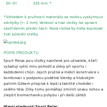
50–51
335 mm *
*Vzhledem k pružnosti materiálu se mohou vyskytnout
odchylky (+- 2 mm). Velikost a tvar vložky lze upravit
zastřižením přední části. Nová vložka by měla kopírovat
tvar původní stélky.
POPIS PRODUKTU
Sport Relax jsou vložky navržené pro uživatele, kteří
vyžadují vyšší míru pohodlí a úlevy při sportu i
každodenní chůzi. Jejich pružná a měkčí konstrukce v
kombinaci s podporou podélné klenby a hlubokým
patním lůžkem přispívá k lepší stabilitě chodidel i
celého těla. Díky tomu pomáhají zmírnit únavu nohou a
zlepšit biomechaniku pohybu i při delší zátěži.
Hlavní přednosti Sport Relax: