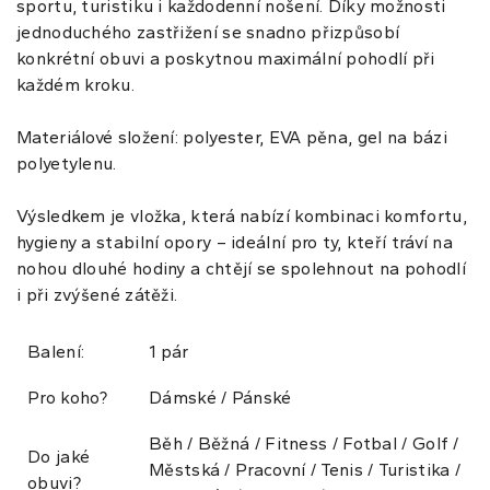
sportu, turistiku i každodenní nošení. Díky možnosti
jednoduchého zastřižení se snadno přizpůsobí
konkrétní obuvi a poskytnou maximální pohodlí při
každém kroku.
Materiálové složení: polyester, EVA pěna, gel na bázi
polyetylenu.
Výsledkem je vložka, která nabízí kombinaci komfortu,
hygieny a stabilní opory – ideální pro ty, kteří tráví na
nohou dlouhé hodiny a chtějí se spolehnout na pohodlí
i při zvýšené zátěži.
Balení:
1 pár
Pro koho?
Dámské / Pánské
Běh / Běžná / Fitness / Fotbal / Golf /
Do jaké
Městská / Pracovní / Tenis / Turistika /
obuvi?