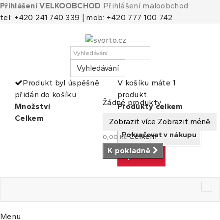
Přihlášení VELKOOBCHOD
Přihlášení maloobchod
tel: +420 241 740 339 | mob: +420 777 100 742
Vyhledávání
Produkt byl úspěšně
V košíku máte 1
přidán do košíku
produkt.
Košík
(prázdný)
Žádné produkty
Množství
Produkty celkem
Celkem
Celkem
Zobrazit více
Zobrazit méně
Pokračovat v nákupu
Celkem
0,00 Kč
K pokladně
K pokladně
Tog
nav
Menu