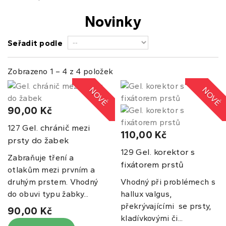
Novinky
Seřadit podle
Zobrazeno 1 – 4 z 4 položek
NOVÉ
NOVÉ
90,00 Kč
Gel. chránič mezi
127
110,00 Kč
prsty do žabek
Gel. korektor s
129
Zabraňuje tření a
fixátorem prstů
otlakům mezi prvním a
druhým prstem. Vhodný
Vhodný při problémech s
do obuvi typu žabky...
hallux valgus,
překrývajícími se prsty,
90,00 Kč
kladívkovými či...