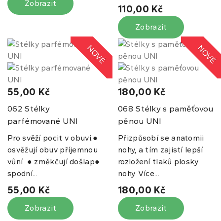
Zobrazit
110,00 Kč
Zobrazit
NOVÉ
NOVÉ
55,00 Kč
180,00 Kč
Stélky
Stélky s paměťovou
062
068
parfémované UNI
pěnou UNI
Pro svěží pocit v obuvi.●
Přizpůsobí se anatomii
osvěžují obuv příjemnou
nohy, a tím zajistí lepší
vůní ● změkčují došlap●
rozložení tlaků plosky
spodní...
nohy. Více...
55,00 Kč
180,00 Kč
Zobrazit
Zobrazit