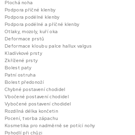
Plochá noha
Podpora příčné klenby
Podpora podélné klenby
Podpora podélné a příčné klenby
Otlaky, mozoly, kuří oka
Deformace prstů
Deformace kloubu palce hallux valgus
Kladívkové prsty
Zkřížené prsty
Bolest paty
Patní ostruha
Bolest předonoží
Chybné postavení chodidel
Vbočené postavení chodidel
Vybočené postavení chodidel
Rozdílná délka končetin
Pocení, tvorba zápachu
Kosmetika pro nadměrně se potící nohy
Pohodlí při chůzi