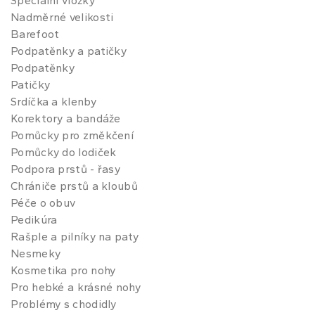
Speciální vložky
Nadměrné velikosti
Barefoot
Podpatěnky a patičky
Podpatěnky
Patičky
Srdíčka a klenby
Korektory a bandáže
Pomůcky pro změkčení
Pomůcky do lodiček
Podpora prstů - řasy
Chrániče prstů a kloubů
Péče o obuv
Pedikúra
Rašple a pilníky na paty
Nesmeky
Kosmetika pro nohy
Pro hebké a krásné nohy
Problémy s chodidly