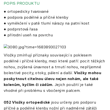
POPIS PRODUKTU
● ortopedicky tvarované
● podpora podélné a příčné klenby
● vyměkčení v patě tlumí nárazy na patní kost
● podprstová řasa
● přírodní useň na povrchu
Vložky zmírňují příznaky související s poklesem
podélné i příčné klenby, mezi které patří: pocit těžkých
nohou, zvýšená únavnost a trnutí nohou, nepříjemné
bolestivé pocity, otoky, pálení a další.
Vložky mohou
poskytnout citelnou úlevu nejen nohám, ale také
kolenům, kyčlím či zádům.
Jejich použití je také
vhodné při problému s vbočeným palcem.
052 Vložky ortopedické
jsou určeny pro podporu
příčné a podélné klenby nožní při nadměrné zátěži