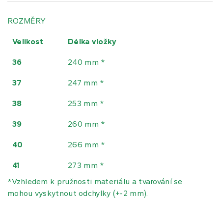
ROZMĚRY
Velikost
Délka vložky
36
240 mm *
37
247 mm *
38
253 mm *
39
260 mm *
40
266 mm *
41
273 mm *
*Vzhledem k pružnosti materiálu a tvarování se
mohou vyskytnout odchylky (+-2 mm).