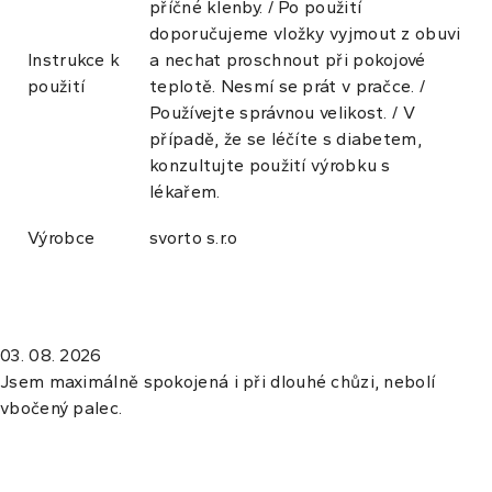
příčné klenby. / Po použití
doporučujeme vložky vyjmout z obuvi
Instrukce k
a nechat proschnout při pokojové
použití
teplotě. Nesmí se prát v pračce. /
Používejte správnou velikost. / V
případě, že se léčíte s diabetem,
konzultujte použití výrobku s
lékařem.
Výrobce
svorto s.r.o
03. 08. 2026
Jsem maximálně spokojená i při dlouhé chůzi, nebolí
vbočený palec.