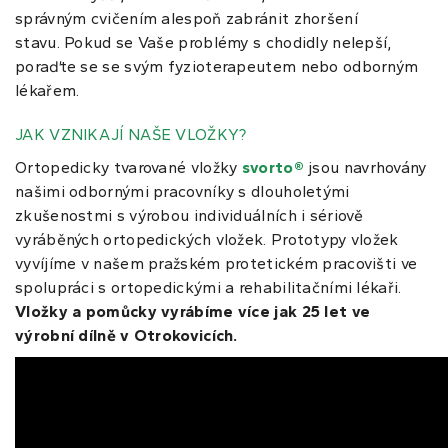
správným cvičením alespoň zabránit zhoršení
stavu. Pokud se Vaše problémy s chodidly nelepší,
poraďte se se svým fyzioterapeutem nebo odborným
lékařem.
JAK VZNIKAJÍ NAŠE VLOŽKY?
Ortopedicky tvarované vložky
svorto®
jsou navrhovány
našimi odbornými pracovníky s dlouholetými
zkušenostmi s výrobou individuálních i sériově
vyráběných ortopedických vložek. Prototypy vložek
vyvíjíme v našem pražském protetickém pracovišti ve
spolupráci s ortopedickými a rehabilitačními lékaři.
Vložky a pomůcky vyrábíme více jak 25 let ve
výrobní dílně v Otrokovicích.