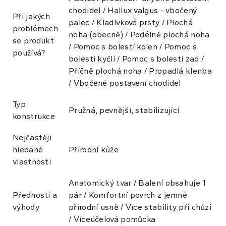
chodidel / Hallux valgus - vbočený
Při jakých
palec / Kladívkové prsty / Plochá
problémech
noha (obecně) / Podélně plochá noha
se produkt
/ Pomoc s bolestí kolen / Pomoc s
používá?
bolestí kyčlí / Pomoc s bolestí zad /
Příčně plochá noha / Propadlá klenba
/ Vbočené postavení chodidel
Typ
Pružná, pevnější, stabilizující
konstrukce
Nejčastěji
hledané
Přírodní kůže
vlastnosti
Anatomický tvar / Balení obsahuje 1
Přednosti a
pár / Komfortní povrch z jemné
výhody
přírodní usně / Více stability při chůzi
/ Víceúčelová pomůcka