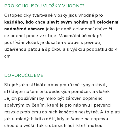
PRO KOHO JSOU VLOŽKY VHODNÉ?
Ortopedicky tvarované vložky jsou vhodné
pro
každého, kdo chce ulevit svým nohám při celodenní
nadměrné námaze
jako je např. celodenní chůze či
celodenní práce ve stoje. Maximální účinek při
používání vložek je dosažen v obuvi s pevnou,
uzavřenou patou a špičkou a s výškou podpatku do 4
cm.
DOPORUČUJEME
Stejně jako střídáte obuv pro různé typy aktivit,
střídejte nošení ortopedických pomůcek a vložek.
Jejich používání by mělo být zároveň doplněno
správným cvičením, které je pro nápravu i prevenci
rozvoje problému dolních končetin nezbytné. A to platí
jak u mladých lidí a dětí, kdy je šance na nápravu
chodidla vyšší, tak u starších lidí, kteří mohou