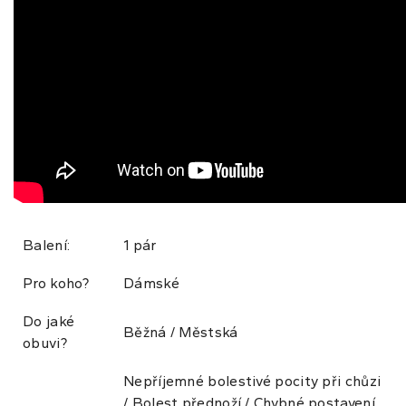
Balení:
1 pár
Pro koho?
Dámské
Do jaké
Běžná / Městská
obuvi?
Nepříjemné bolestivé pocity při chůzi
/ Bolest přednoží / Chybné postavení