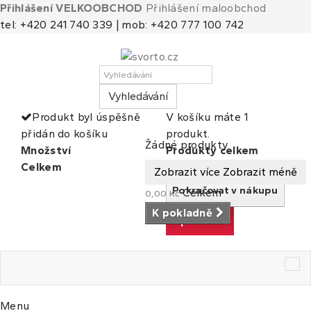
Přihlášení VELKOOBCHOD
Přihlášení maloobchod
tel: +420 241 740 339 | mob: +420 777 100 742
Vyhledávání
Produkt byl úspěšně
V košíku máte 1
přidán do košíku
produkt.
Košík
(prázdný)
Žádné produkty
Množství
Produkty celkem
Celkem
Celkem
Zobrazit více
Zobrazit méně
Pokračovat v nákupu
Celkem
0,00 Kč
K pokladně
K pokladně
Tog
nav
Menu