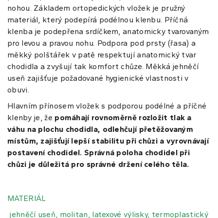
nohou. Základem ortopedických vložek je pružný
materiál, který podepírá podélnou klenbu. Příčná
klenba je podepřena srdíčkem, anatomicky tvarovaným
pro levou a pravou nohu. Podpora pod prsty (řasa) a
měkký polštářek v patě respektují anatomický tvar
chodidla a zvyšují tak komfort chůze. Měkká jehněčí
useň zajišťuje požadované hygienické vlastnosti v
obuvi.
Hlavním přínosem vložek s podporou podélné a příčné
klenby je, že
pomáhají rovnoměrně rozložit tlak a
váhu na plochu chodidla, odlehčují přetěžovaným
místům, zajišťují lepší stabilitu při chůzi a vyrovnávají
postavení chodidel. Správná poloha chodidel při
chůzi je důležitá pro správné držení celého těla.
MATERIÁL
jehněčí useň,
molitan, latexové výlisky, termoplastický