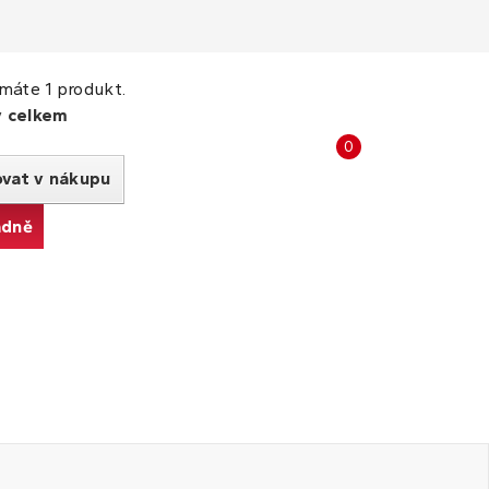
máte 1 produkt.
y celkem
Porovnat
0
produkty
ovat v nákupu
adně