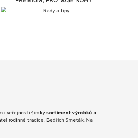
PREMIUM, PRO VAŠE NOHY
 i veřejnosti široký
sortiment výrobků a
atel rodinné tradice, Bedřich Smeták. Na