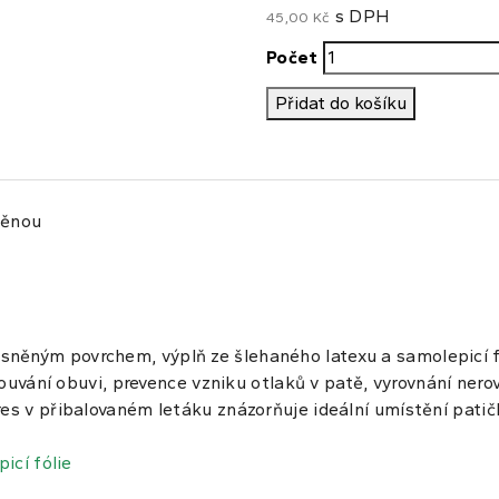
s DPH
45,00 Kč
Počet
Přidat do košíku
 pěnou
sněným povrchem, výplň ze šlehaného latexu a samolepicí 
zouvání obuvi, prevence vzniku otlaků v patě, vyrovnání nerov
es v přibalovaném letáku znázorňuje ideální umístění patič
icí fólie