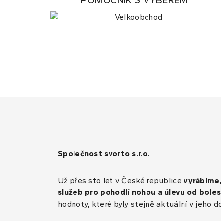
POMOCNÍK S VÝBĚREM
Společnost svorto s.r.o.
Už přes sto let v České republice
vyrábíme
služeb pro pohodlí nohou a úlevu od boles
hodnoty, které byly stejně aktuální v jeho d