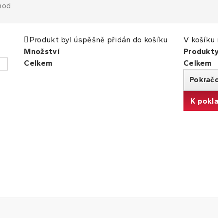
hod
Produkt byl úspěšně přidán do košíku
V košíku 
Množství
Produkt
Celkem
Celkem
Pokrač
K pokl