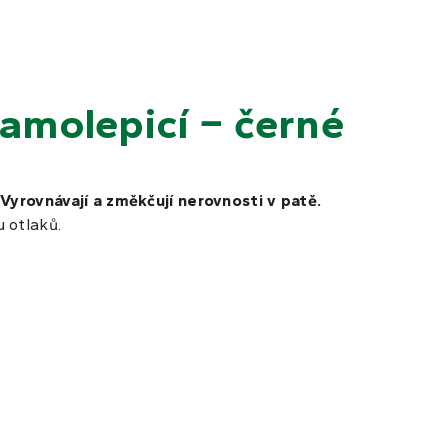
samolepicí − černé
 Vyrovnávají a změkčují nerovnosti v patě.
 otlaků.