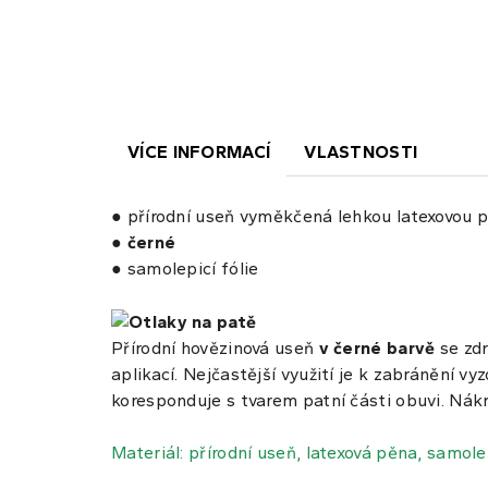
VÍCE INFORMACÍ
VLASTNOSTI
● přírodní useň vyměkčená lehkou latexovou
●
černé
● samolepicí fólie
Přírodní hovězinová useň
v černé barvě
se zdr
aplikací. Nejčastější využití je k zabránění vy
koresponduje s tvarem patní části obuvi. Nákr
Materiál: přírodní useň, latexová pěna, samolep