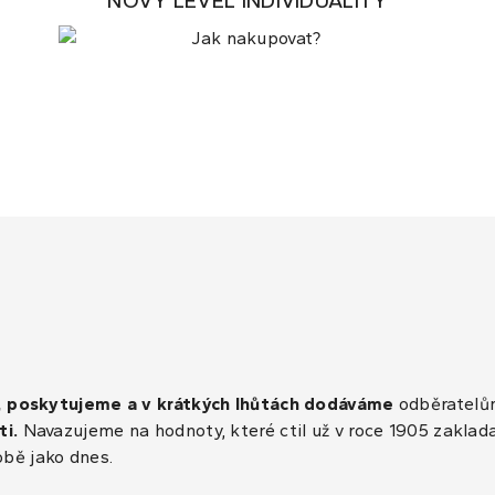
NOVÝ LEVEL INDIVIDUALITY
, poskytujeme a v krátkých lhůtách dodáváme
odběratelům
ti.
Navazujeme na hodnoty, které ctil už v roce 1905 zaklad
obě jako dnes.