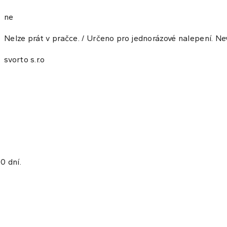
ne
Nelze prát v pračce. / Určeno pro jednorázové nalepení. Ne
svorto s.r.o
0 dní.