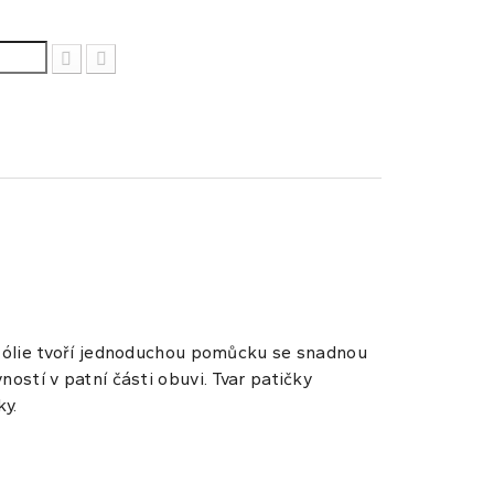
fólie tvoří jednoduchou pomůcku se snadnou
ností v patní části obuvi. Tvar patičky
ky.