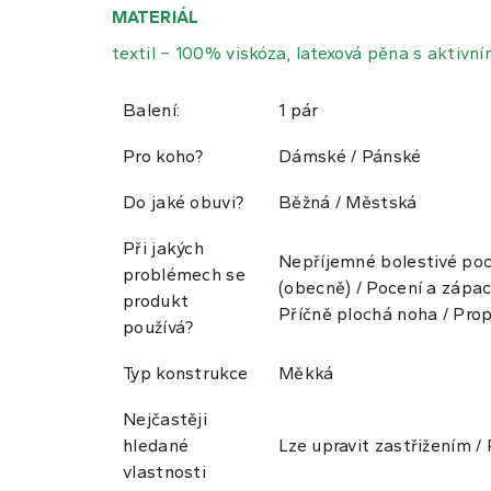
MATERIÁL
textil − 100% viskóza, latexová pěna s aktivní
Balení:
1 pár
Pro koho?
Dámské / Pánské
Do jaké obuvi?
Běžná / Městská
Při jakých
Nepříjemné bolestivé poci
problémech se
(obecně) / Pocení a zápac
produkt
Příčně plochá noha / Pro
používá?
Typ konstrukce
Měkká
Nejčastěji
hledané
Lze upravit zastřižením /
vlastnosti