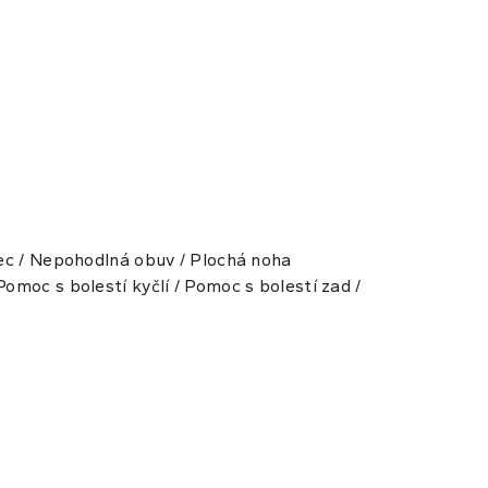
alec / Nepohodlná obuv / Plochá noha
omoc s bolestí kyčlí / Pomoc s bolestí zad /