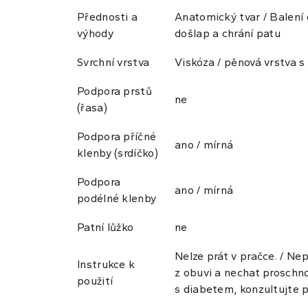
Přednosti a
Anatomický tvar / Balení 
výhody
došlap a chrání patu
Svrchní vrstva
Viskóza / pěnová vrstva s
Podpora prstů
ne
(řasa)
Podpora příčné
ano / mírná
klenby (srdíčko)
Podpora
ano / mírná
podélné klenby
Patní lůžko
ne
Nelze prát v pračce. / Ne
Instrukce k
z obuvi a nechat proschnou
použití
s diabetem, konzultujte p