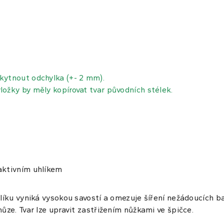
kytnout odchylka (+- 2 mm).
ložk
y
by měl
y
kopírovat tvar původních stél
ek.
aktivním uhlíkem
líku vyniká vysokou savostí a omezuje šíření nežádoucích ba
ůze. Tvar lze upravit zastřižením nůžkami ve špičce.