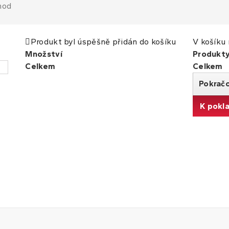
hod
Produkt byl úspěšně přidán do košíku
V košíku 
Množství
Produkt
Celkem
Celkem
Pokrač
K pokl