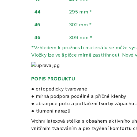
44
295 mm *
45
302 mm *
46
309 mm *
*Vzhledem k pružnosti materiálu se může vys
Vložky lze ve špičce mírně zastřihnout.
Nov
é
v
POPIS PRODUKTU
● ortopedicky tvarované
● mírná podpora podélné a příčné klenby
● absorpce potu a potlačení tvorby zápachu 
● tlumení nárazů
Vrchní latexová stélka s obsahem aktivního uh
vnitřním tvarováním a pro zvýšení komfortu ch