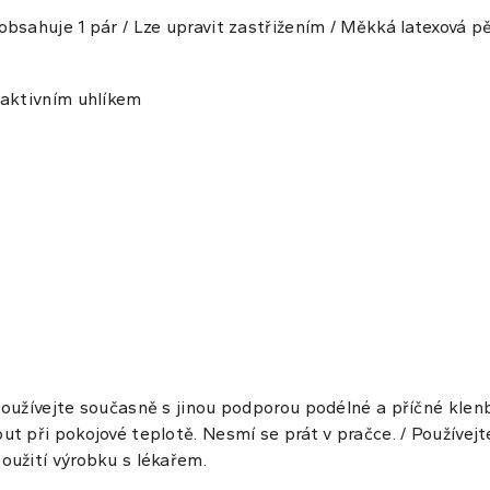
obsahuje 1 pár / Lze upravit zastřižením / Měkká latexová 
 aktivním uhlíkem
používejte současně s jinou podporou podélné a příčné klen
t při pokojové teplotě. Nesmí se prát v pračce. / Používejte
oužití výrobku s lékařem.