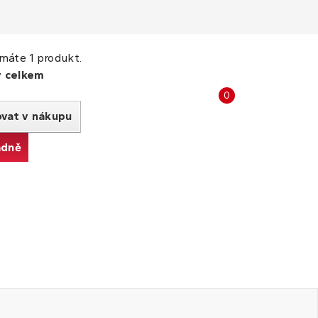
máte 1 produkt.
y celkem
Porovnat
0
produkty
ovat v nákupu
adně