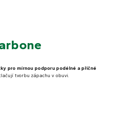
carbone
žky pro mírnou podporu podélné a příčné
tlačují tvorbu zápachu v obuvi.