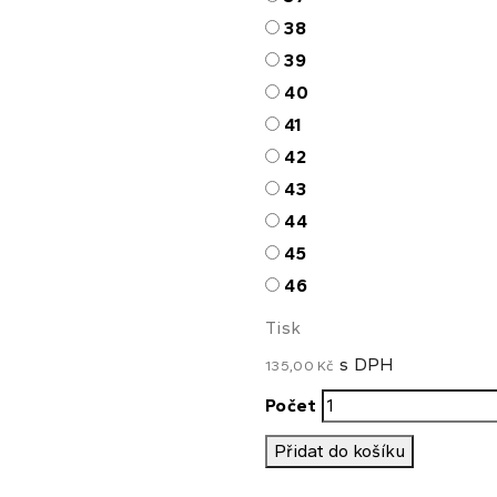
38
39
40
41
42
43
44
45
46
Tisk
s DPH
135,00 Kč
Počet
Přidat do košíku