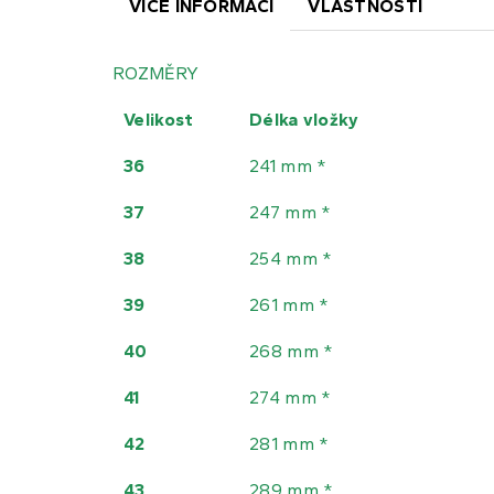
VÍCE INFORMACÍ
VLASTNOSTI
ROZMĚRY
Velikost
Délka vložky
36
241 mm *
37
247 mm *
38
254 mm *
39
261 mm *
40
268 mm *
41
274 mm *
42
281 mm *
43
289 mm *