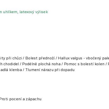
m uhlíkem, latexový výlisek
ty při chůzi / Bolest přednoží / Hallux valgus - vbočený p
h chodidel / Podélně plochá noha / Pomoc s bolestí kolen / P
padlá klenba / Tlumení nárazu při dopadu
 Proti pocení a zápachu