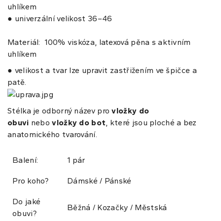
uhlíkem
● univerzální velikost 36–46
Materiál: 100% viskóza, latexová pěna s aktivním
uhlíkem
● velikost a tvar lze upravit zastřižením ve špičce a
patě.
Stélka je odborný název pro
vložky do
obuvi
nebo
vložky do bot
, které jsou ploché a bez
anatomického tvarování.
Balení:
1 pár
Pro koho?
Dámské / Pánské
Do jaké
Běžná / Kozačky / Městská
obuvi?