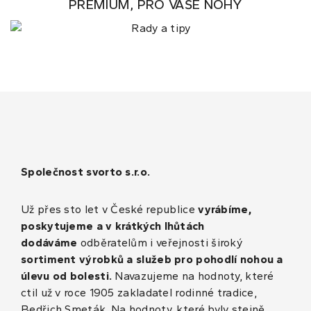
PREMIUM, PRO VAŠE NOHY
Společnost svorto s.r.o.
Už přes sto let v České republice
vyrábíme,
poskytujeme a v krátkých lhůtách
dodáváme
odběratelům i veřejnosti široký
sortiment výrobků a služeb pro pohodlí nohou a
úlevu od bolesti.
Navazujeme na hodnoty, které
ctil už v roce 1905 zakladatel rodinné tradice,
Bedřich Smeták. Na hodnoty, které byly stejně