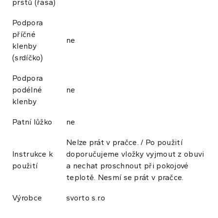
prstů (řasa)
Podpora
příčné
ne
klenby
(srdíčko)
Podpora
podélné
ne
klenby
Patní lůžko
ne
Nelze prát v pračce. / Po použití
Instrukce k
doporučujeme vložky vyjmout z obuvi
použití
a nechat proschnout při pokojové
teplotě. Nesmí se prát v pračce.
Výrobce
svorto s.r.o