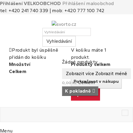
Přihlášení VELKOOBCHOD
Přihlášení maloobchod
tel: +420 241 740 339 | mob: +420 777 100 742
Vyhledávání
Produkt byl úspěšně
V košíku máte 1
přidán do košíku
produkt.
Košík
(prázdný)
Žádné produkty
Množství
Produkty celkem
Celkem
Celkem
Zobrazit více
Zobrazit méně
Pokračovat v nákupu
Celkem
0,00 Kč
K pokladně
K pokladně
Tog
nav
Menu