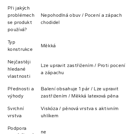
Při jakých
problémech
Nepohodlná obuv / Pocení a zápach
se produkt
chodidel
používá?
Typ
Měkká
konstrukce
Nejčastěji
Lze upravit zastřižením / Proti pocení
hledané
a zápachu
vlastnosti
Přednosti a
Balení obsahuje 1 pár / Lze upravit
výhody
zastřižením / Měkká latexová pěna
Svrchní
Viskóza / pěnová vrstva s aktivním
vrstva
uhlíkem
Podpora
ne