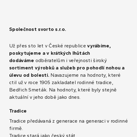
Společnost svorto s.r.o.
Už přes sto let v České republice
vyrábíme,
poskytujeme a v krátkých lhůtách
dodáváme
odběratelům i veřejnosti široký
sortiment výrobků a služeb pro pohodlí nohou a
úlevu od bolesti.
Navazujeme na hodnoty, které
ctil už v roce 1905 zakladatel rodinné tradice,
Bedřich Smeták. Na hodnoty, které byly stejně
aktuální v jeho době jako dnes.
Tradice
Tradice předávaná z generace na generaci v rodinné
firmě.
Tradice stará jako český stát.