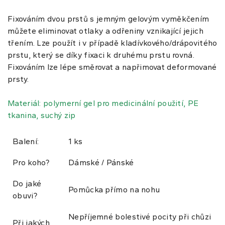
Fixováním dvou prstů s jemným gelovým vyměkčením
můžete eliminovat otlaky a odřeniny vznikající jejich
třením. Lze použít i v případě kladívkového/drápovitého
prstu, který se díky fixaci k druhému prstu rovná.
Fixováním lze lépe směrovat a napřimovat deformované
prsty.
Materiál: polymerní gel pro medicinální použití, PE
tkanina, suchý zip
Balení:
1 ks
Pro koho?
Dámské / Pánské
Do jaké
Pomůcka přímo na nohu
obuvi?
Nepříjemné bolestivé pocity při chůzi
Při jakých