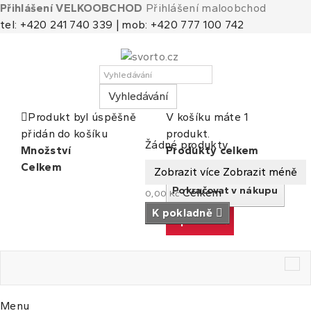
Přihlášení VELKOOBCHOD
Přihlášení maloobchod
tel: +420 241 740 339 | mob: +420 777 100 742
Vyhledávání
Produkt byl úspěšně
V košíku máte 1
přidán do košíku
produkt.
Košík
(prázdný)
Žádné produkty
Množství
Produkty celkem
Celkem
Celkem
Zobrazit více
Zobrazit méně
Pokračovat v nákupu
Celkem
0,00 Kč
K pokladně
K pokladně
Tog
nav
Menu