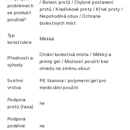
/ Bolest prstů / Chybné postavení
problémech
prstů / Kladívkové prsty / Křivé prsty /
se produkt
Nepohodlná obuv / Ochrana
používá?
bolestivých míst
Typ
Měkká
konstrukce
Chrání bolestivá místa / Měkký a
Přednosti a
jemný gel / Možnost použití bez
výhody
ohledu na změnu obuvi
Svrchní
PE tkanina / polymerní gel pro
vrstva
mediciální použití
Podpora
ne
prstů (řasa)
Podpora
podélné
ne