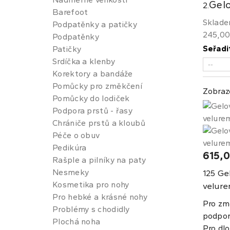
Gelo
2.
Barefoot
Sklad
Podpatěnky a patičky
245,00
Podpatěnky
Seřadi
Patičky
Srdíčka a klenby
Korektory a bandáže
Pomůcky pro změkčení
Zobraz
Pomůcky do lodiček
Podpora prstů - řasy
Chrániče prstů a kloubů
Péče o obuv
Pedikúra
615,0
Rašple a pilníky na paty
Nesmeky
Gel
125
Kosmetika pro nohy
velur
Pro hebké a krásné nohy
Pro zm
Problémy s chodidly
podpor
Plochá noha
Pro dlo