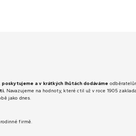
, poskytujeme a v krátkých lhůtách dodáváme
odběratelům
ti.
Navazujeme na hodnoty, které ctil už v roce 1905 zaklad
obě jako dnes.
rodinné firmě.