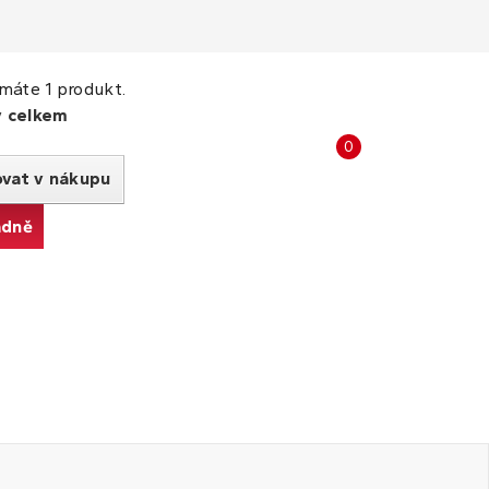
máte 1 produkt.
y celkem
Porovnat
0
produkty
ovat v nákupu
adně