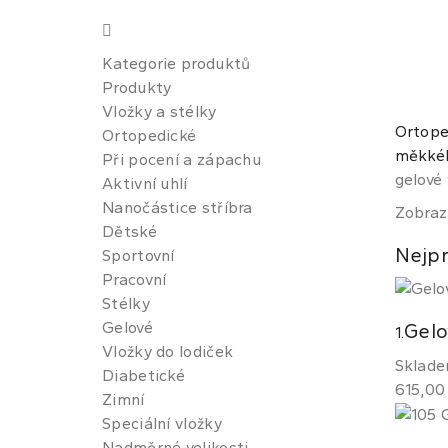
Kategorie produktů
Produkty
Vložky a stélky
Ortoped
Ortopedické
měkkéh
Při pocení a zápachu
gelové
Aktivní uhlí
Nanočástice stříbra
Zobraz
Dětské
Nejpr
Sportovní
Pracovní
Stélky
Gelové
Gelo
1.
Vložky do lodiček
Sklad
Diabetické
615,00
Zimní
Speciální vložky
Nadměrné velikosti