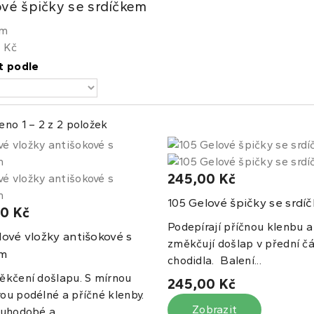
vé špičky se srdíčkem
em
 Kč
t podle
eno 1 – 2 z 2 položek
245,00 Kč
Gelové špičky se srdí
105
0 Kč
Podepírají příčnou klenbu a
ové vložky antišokové s
změkčují došlap v přední čá
em
chodidla. Balení...
ěkčení došlapu. S mírnou
245,00 Kč
ou podélné a příčné klenby.
Zobrazit
uhodobé a...