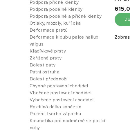
Podpora příčné klenby
615,0
Podpora podélné klenby
Podpora podélné a příčné klenby
Zo
Otlaky, mozoly, kuří oka
Deformace prstů
Deformace kloubu palce hallux
Zobraz
valgus
Kladívkové prsty
Zkřížené prsty
Bolest paty
Patní ostruha
Bolest předonoží
Chybné postavení chodidel
Vbočené postavení chodidel
Vybočené postavení chodidel
Rozdílná délka končetin
Pocení, tvorba zápachu
Kosmetika pro nadměrně se potící
nohy