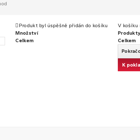
hod
Produkt byl úspěšně přidán do košíku
V košíku 
Množství
Produkt
Celkem
Celkem
Pokrač
K pokl