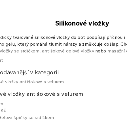
Silikonové vložky
icky tvarované silikonové vložky do bot podpírají příčnou i
o gelu, který pomáhá tlumit nárazy a změkčuje došlap. Chc
 vložky se srdíčkem
,
antišokové gelové vložky
nebo
masážní 
it
odávanější v kategorii
vé vložky antišokové s velurem
em
 Kč