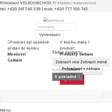
Přihlášení VELKOOBCHOD
Přihlášení maloobchod
tel: +420 241 740 339 | mob: +420 777 100 742
Vyhledávání
Produkt byl úspěšně
V košíku máte 1
přidán do košíku
produkt.
Košík
(prázdný)
Žádné produkty
Množství
Produkty celkem
Celkem
Celkem
Zobrazit více
Zobrazit méně
Pokračovat v nákupu
Celkem
0,00 Kč
K pokladně
K pokladně
Tog
nav
Menu