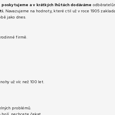
, poskytujeme a v krátkých lhůtách dodáváme
odběratelům
ti.
Navazujeme na hodnoty, které ctil už v roce 1905 zaklad
obě jako dnes.
rodinné firmě.
nohy už víc než 100 let.
elných problémů.
 bolí, nechcete čekat.