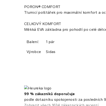
PORON® COMFORT
Tlumicí polštářek pro maximální komfort a o
CELKOVÝ KOMFORT
Měkká EVA základna pro pohodlí po celé délc
Balení:
1 pár
Výrobce
Sidas
99 % zákazníků doporučuje
podle dotazníku spokojenosti za posledních 9
Zobrazit všech 1634 zákaznických recenzí