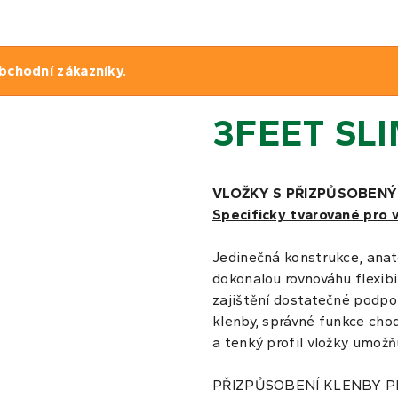
bchodní zákazníky.
3FEET SL
VLOŽKY S PŘIZPŮSOBENÝ
Specificky tvarované pro 
Jedinečná konstrukce, anato
dokonalou rovnováhu flexibili
zajištění dostatečné podpo
klenby, správné funkce chod
a tenký profil vložky umožňu
PŘIZPŮSOBENÍ KLENBY PRO