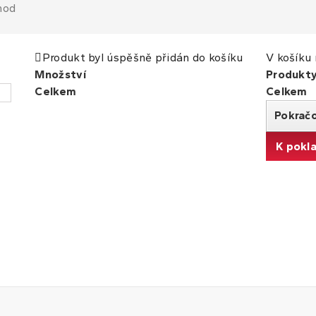
hod
Produkt byl úspěšně přidán do košíku
V košíku 
Množství
Produkt
Celkem
Celkem
Pokrač
K pokl