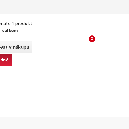
máte 1 produkt.
y celkem
Porovnat
0
produkty
ovat v nákupu
adně