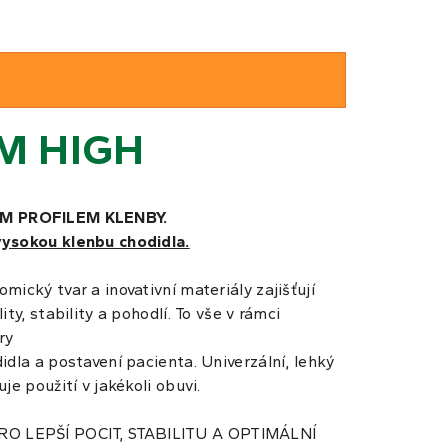
IM HIGH
M PROFILEM KLENBY.
vysokou klenbu chodidla.
mický tvar a inovativní materiály zajišťují
ty, stability a pohodlí. To vše v rámci
ry
idla a postavení pacienta. Univerzální, lehký
je použití v jakékoli obuvi.
 LEPŠÍ POCIT, STABILITU A OPTIMÁLNÍ