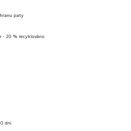
chranu paty
e - 20 % recyklováno
0 dní.