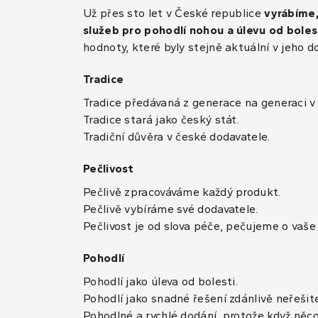
Už přes sto let v České republice
vyrábíme
služeb pro pohodlí nohou a úlevu od boles
hodnoty, které byly stejně aktuální v jeho d
Tradice
Tradice předávaná z generace na generaci v 
Tradice stará jako český stát.
Tradiční důvěra v české dodavatele.
Pečlivost
Pečlivě zpracováváme každý produkt.
Pečlivě vybíráme své dodavatele.
Pečlivost je od slova péče, pečujeme o vaše 
Pohodlí
Pohodlí jako úleva od bolesti.
Pohodlí jako snadné řešení zdánlivě neřešit
Pohodlné a rychlé dodání, protože když něco