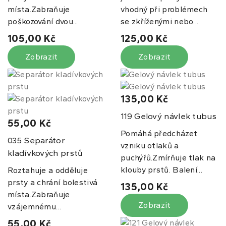
místa.Zabraňuje
vhodný při problémech
poškozování dvou...
se zkříženými nebo...
105,00 Kč
125,00 Kč
Zobrazit
Zobrazit
135,00 Kč
Gelový návlek tubus
119
55,00 Kč
Pomáhá předcházet
Separátor
035
vzniku otlaků a
kladívkových prstů
puchýřů.Zmírňuje tlak na
klouby prstů. Balení...
Roztahuje a odděluje
prsty a chrání bolestivá
135,00 Kč
místa.Zabraňuje
Zobrazit
vzájemnému...
55,00 Kč