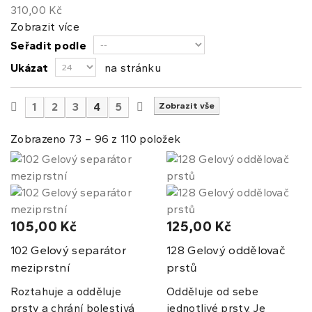
310,00 Kč
Zobrazit více
Seřadit podle
Ukázat
na stránku
1
2
3
4
5
Zobrazit vše
Zobrazeno 73 – 96 z 110 položek
105,00 Kč
125,00 Kč
Gelový separátor
Gelový oddělovač
102
128
meziprstní
prstů
Roztahuje a odděluje
Odděluje od sebe
prsty a chrání bolestivá
jednotlivé prsty. Je