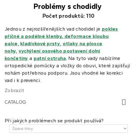
Problémy s chodidly
Počet produktů: 110
Jednou z nejrozšířenějších vad chodidel je
pokles
příčné a podélné klenby
,
deformace kloubu
palce
,
kladívkové prsty
,
otlaky na plosce
nohy
,
vychýlení osového postavení dolní
končetiny
a
patní ostruha
. Na tyto vady nabízíme
ortopedické pomůcky a vložky do obuvi, které zajišťují
nohám potřebnou podporu. Jsou vhodné ke korekci
vad i k prevenci.
Zobrazit
CATALOG
Při jakých problémech se produkt používá?