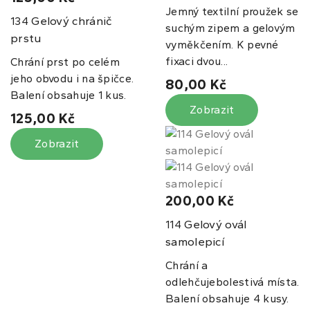
Jemný textilní proužek se
Gelový chránič
134
suchým zipem a gelovým
prstu
vyměkčením. K pevné
fixaci dvou...
Chrání prst po celém
jeho obvodu i na špičce.
80,00 Kč
Balení obsahuje 1 kus.
Zobrazit
125,00 Kč
Zobrazit
200,00 Kč
Gelový ovál
114
samolepicí
Chrání a
odlehčujebolestivá místa.
Balení obsahuje 4 kusy.