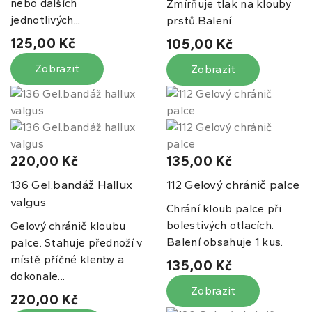
nebo dalších
Zmírňuje tlak na klouby
jednotlivých...
prstů.Balení...
125,00 Kč
105,00 Kč
Zobrazit
Zobrazit
220,00 Kč
135,00 Kč
Gel.bandáž Hallux
Gelový chránič palce
136
112
valgus
Chrání kloub palce při
bolestivých otlacích.
Gelový chránič kloubu
Balení obsahuje 1 kus.
palce. Stahuje přednoží v
místě příčné klenby a
135,00 Kč
dokonale...
Zobrazit
220,00 Kč