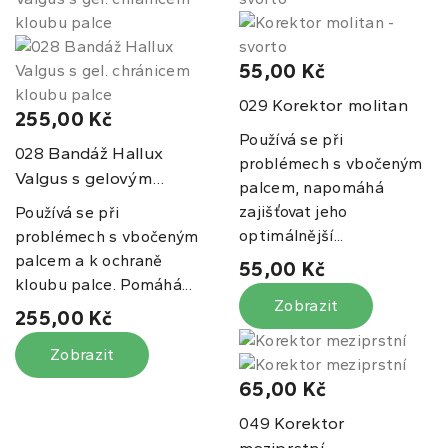
55,00 Kč
Korektor molitan
029
255,00 Kč
Používá se při
Bandáž Hallux
028
problémech s vbočeným
Valgus s gelovým...
palcem, napomáhá
zajišťovat jeho
Používá se při
optimálnější...
problémech s vbočeným
palcem a k ochraně
55,00 Kč
kloubu palce. Pomáhá...
Zobrazit
255,00 Kč
Zobrazit
65,00 Kč
Korektor
049
meziprstní