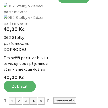
40,00 Kč
Stélky
062
parfémované -
DOPRODEJ
Pro svěží pocit v obuvi. ●
osvěžují obuv příjemnou
vůní ● změkčují došlap
40,00 Kč
Zobrazit
1
2
3
4
5
Zobrazit vše