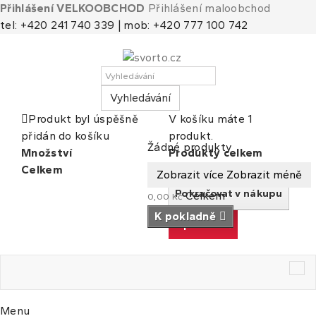
Přihlášení VELKOOBCHOD
Přihlášení maloobchod
tel: +420 241 740 339 | mob: +420 777 100 742
Vyhledávání
Produkt byl úspěšně
V košíku máte 1
přidán do košíku
produkt.
Košík
(prázdný)
Žádné produkty
Množství
Produkty celkem
Celkem
Celkem
Zobrazit více
Zobrazit méně
Pokračovat v nákupu
Celkem
0,00 Kč
K pokladně
K pokladně
Tog
nav
Menu