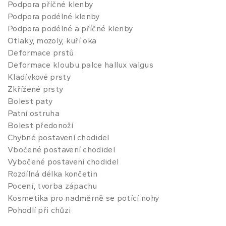
Podpora příčné klenby
Podpora podélné klenby
Podpora podélné a příčné klenby
Otlaky, mozoly, kuří oka
Deformace prstů
Deformace kloubu palce hallux valgus
Kladívkové prsty
Zkřížené prsty
Bolest paty
Patní ostruha
Bolest předonoží
Chybné postavení chodidel
Vbočené postavení chodidel
Vybočené postavení chodidel
Rozdílná délka končetin
Pocení, tvorba zápachu
Kosmetika pro nadměrně se potící nohy
Pohodlí při chůzi