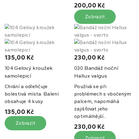
200,00 Kč
Zobrazit
135,00 Kč
230,00 Kč
Gelový kroužek
Bandáž noční
104
030
samolepicí
Hallux valgus
Chrání a odlehčuje
Používá se při
bolestivá místa. Balení
problémech s vbočeným
obsahuje 4 kusy.
palcem, napomáhá
zajišťovat jeho
135,00 Kč
optimálnější...
Zobrazit
230,00 Kč
Zobrazit