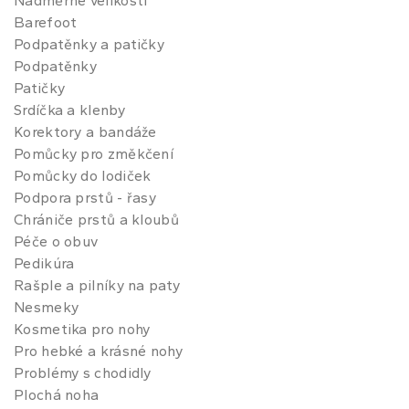
Nadměrné velikosti
Barefoot
Podpatěnky a patičky
Podpatěnky
Patičky
Srdíčka a klenby
Korektory a bandáže
Pomůcky pro změkčení
Pomůcky do lodiček
Podpora prstů - řasy
Chrániče prstů a kloubů
Péče o obuv
Pedikúra
Rašple a pilníky na paty
Nesmeky
Kosmetika pro nohy
Pro hebké a krásné nohy
Problémy s chodidly
Plochá noha